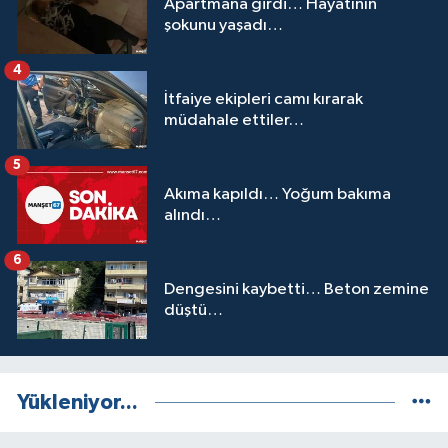
Apartmana girdi… Hayatının
şokunu yaşadı…
4
İtfaiye ekipleri camı kırarak
müdahale ettiler…
5
Akıma kapıldı… Yoğum bakıma
alındı…
6
Dengesini kaybetti… Beton zemine
düştü…
Yükleniyor...