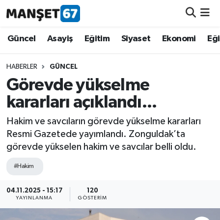
Güncel
Güncel
Asayiş
Eğitim
Siyaset
Ekonomi
Eğ
Asayiş
HABERLER
GÜNCEL
Görevde yükselme
Siyaset
kararları açıklandı...
Spor
Hakim ve savcıların görevde yükselme kararları
Resmi Gazetede yayımlandı. Zonguldak’ta
Eğitim
görevde yükselen hakim ve savcılar belli oldu.
Ekonomi
#Hakim
Kültür-Sanat
04.11.2025 - 15:17
120
YAYINLANMA
GÖSTERIM
Magazin