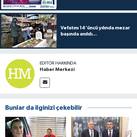
Vefatını 14'üncü yılında mezar
başında anıldı...
EDITÖR HAKKINDA
Haber Merkezi
Bunlar da ilginizi çekebilir