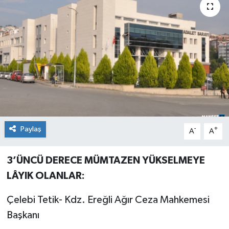
Medya
Mizah
Röportaj
Teknoloji
Paylaş
-
+
A
A
3’ÜNCÜ DERECE MÜMTAZEN YÜKSELMEYE
LÂYIK OLANLAR:
Çelebi Tetik- Kdz. Ereğli Ağır Ceza Mahkemesi
Başkanı