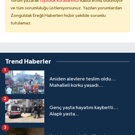
Yorum yazarak
topluluk kurallarımızı
kabul etmiş bulunuyor
ve tüm sorumluluğu üstleniyorsunuz. Yazılan yorumlardan
Zonguldak Ereğli Haberleri hiçbir şekilde sorumlu
tutulamaz.
Trend Haberler
1
Aniden alevlere teslim oldu…
Mahalleli korku yaşadı…
2
Genç yaşta hayatını kaybetti…
Alaplı yasta...
3