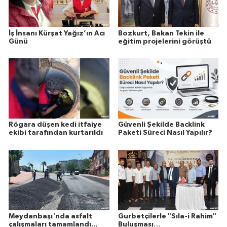
İş İnsanı Kürşat Yağız’ın Acı
Bozkurt, Bakan Tekin ile
Günü
eğitim projelerini görüştü
Rögara düşen kedi itfaiye
Güvenli Şekilde Backlink
ekibi tarafından kurtarıldı
Paketi Süreci Nasıl Yapılır?
Meydanbaşı'nda asfalt
Gurbetçilerle "Sıla-i Rahim"
çalışmaları tamamlandı...
Buluşması…