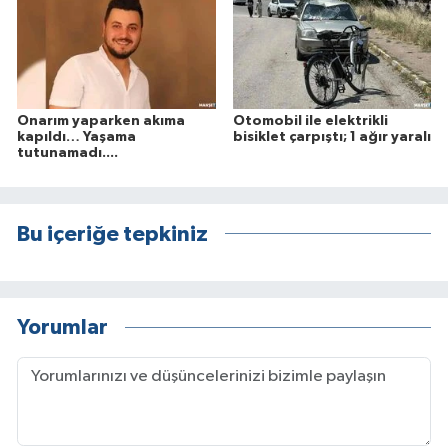
Onarım yaparken akıma
Otomobil ile elektrikli
kapıldı… Yaşama
bisiklet çarpıştı; 1 ağır yaralı
tutunamadı....
Bu içeriğe tepkiniz
Yorumlar