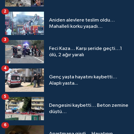
2
Aniden alevlere teslim oldu…
Mahalleli korku yaşadı…
3
Feci Kaza… Karşı şeride geçti…1
ölü, 2 ağır yaralı
4
Genç yaşta hayatını kaybetti…
Alaplı yasta...
5
Dengesini kaybetti… Beton zemine
düştü…
6
Apartmana girdi… Hayatının