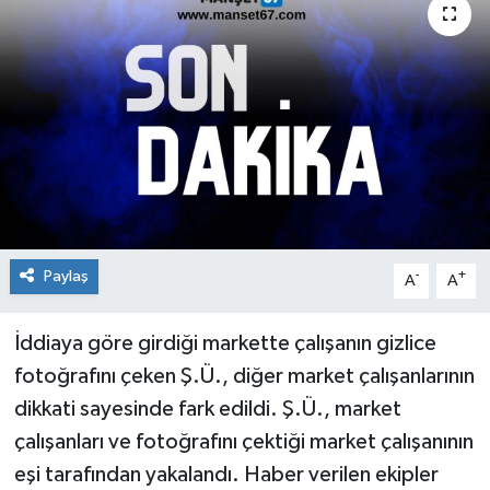
Medya
Mizah
Röportaj
Teknoloji
Paylaş
-
+
A
A
İddiaya göre girdiği markette çalışanın gizlice
fotoğrafını çeken Ş.Ü., diğer market çalışanlarının
dikkati sayesinde fark edildi. Ş.Ü., market
çalışanları ve fotoğrafını çektiği market çalışanının
eşi tarafından yakalandı. Haber verilen ekipler