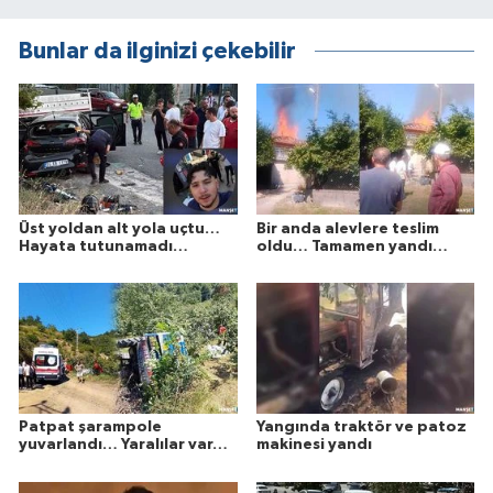
Bunlar da ilginizi çekebilir
Üst yoldan alt yola uçtu…
Bir anda alevlere teslim
Hayata tutunamadı…
oldu… Tamamen yandı…
Patpat şarampole
Yangında traktör ve patoz
yuvarlandı… Yaralılar var…
makinesi yandı