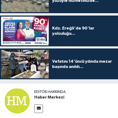
yüzüyle hizmetinizde...
Kdz. Ereğli'de 90'lar
yolculuğu...
Vefatını 14'üncü yılında mezar
başında anıldı...
EDITÖR HAKKINDA
Haber Merkezi