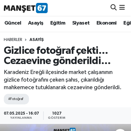
Güncel
Güncel
Asayiş
Eğitim
Siyaset
Ekonomi
Eğ
Asayiş
HABERLER
ASAYIŞ
Gizlice fotoğraf çekti…
Siyaset
Cezaevine gönderildi…
Spor
Karadeniz Ereğli ilçesinde market çalışanının
gizlice fotoğrafını çeken şahıs, çıkarıldığı
Eğitim
mahkemece tutuklanarak cezaevine gönderildi.
Ekonomi
#Fotoğraf
Kültür-Sanat
07.05.2025 - 16:07
1027
YAYINLANMA
GÖSTERIM
Magazin