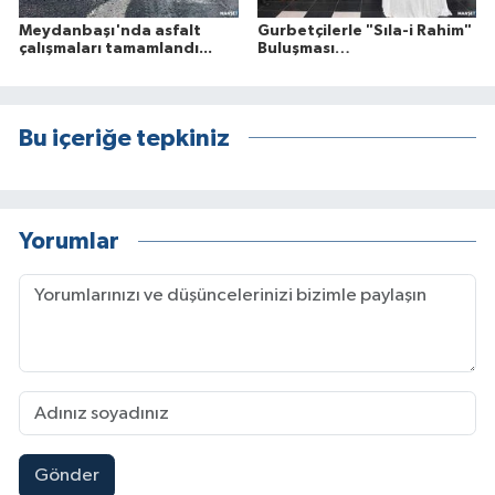
Meydanbaşı'nda asfalt
Gurbetçilerle "Sıla-i Rahim"
çalışmaları tamamlandı...
Buluşması…
Bu içeriğe tepkiniz
Yorumlar
Gönder