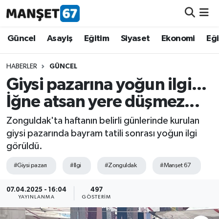
Güncel
Güncel
Asayiş
Eğitim
Siyaset
Ekonomi
Eğ
Asayiş
HABERLER
GÜNCEL
Giysi pazarına yoğun ilgi...
Siyaset
İğne atsan yere düşmez...
Spor
Zonguldak'ta haftanın belirli günlerinde kurulan
giysi pazarında bayram tatili sonrası yoğun ilgi
Eğitim
görüldü.
Ekonomi
#Giysi pazarı
#Ilgi
#Zonguldak
#Manşet 67
Kültür-Sanat
07.04.2025 - 16:04
497
YAYINLANMA
GÖSTERIM
Magazin