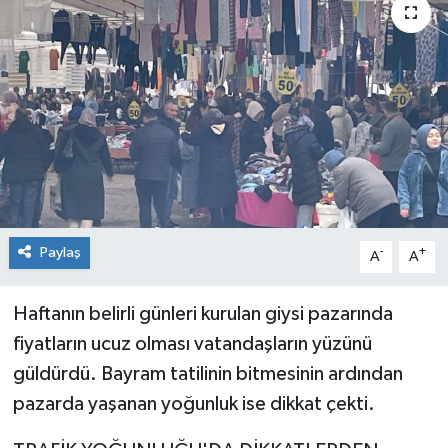
Medya
Mizah
Röportaj
Teknoloji
Paylaş
-
+
A
A
Haftanın belirli günleri kurulan giysi pazarında
fiyatların ucuz olması vatandaşların yüzünü
güldürdü. Bayram tatilinin bitmesinin ardından
pazarda yaşanan yoğunluk ise dikkat çekti.