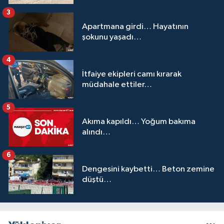
3
Apartmana girdi… Hayatının
şokunu yaşadı…
4
İtfaiye ekipleri camı kırarak
müdahale ettiler…
5
Akıma kapıldı… Yoğum bakıma
alındı…
6
Dengesini kaybetti… Beton zemine
düştü…