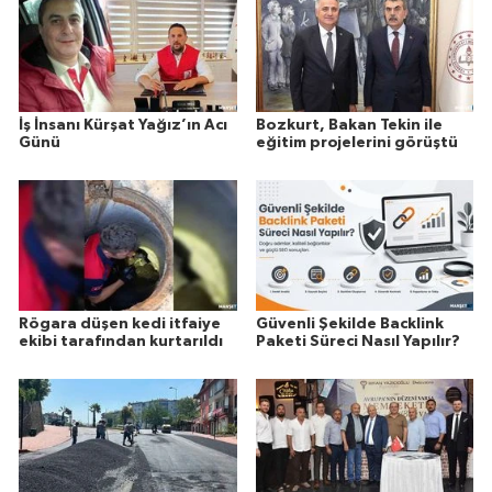
İş İnsanı Kürşat Yağız’ın Acı
Bozkurt, Bakan Tekin ile
Günü
eğitim projelerini görüştü
Rögara düşen kedi itfaiye
Güvenli Şekilde Backlink
ekibi tarafından kurtarıldı
Paketi Süreci Nasıl Yapılır?