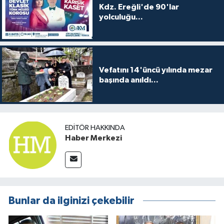
Kdz. Ereğli'de 90'lar
yolculuğu...
Vefatını 14'üncü yılında mezar
başında anıldı...
EDITÖR HAKKINDA
Haber Merkezi
Bunlar da ilginizi çekebilir