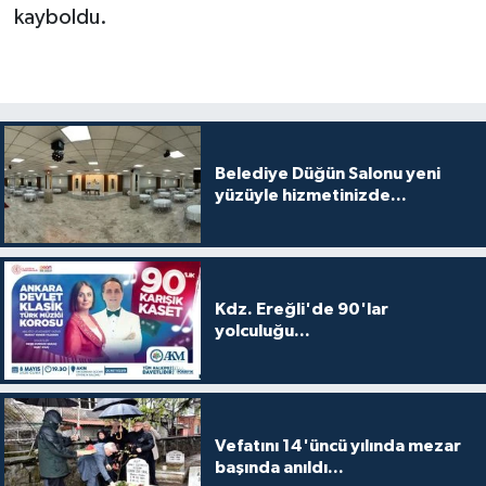
kayboldu.
Belediye Düğün Salonu yeni
yüzüyle hizmetinizde...
Kdz. Ereğli'de 90'lar
yolculuğu...
Vefatını 14'üncü yılında mezar
başında anıldı...