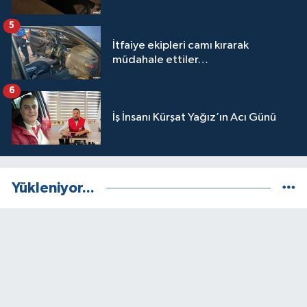
5
İtfaiye ekipleri camı kırarak
müdahale ettiler…
6
İş İnsanı Kürşat Yağız’ın Acı Günü
Yükleniyor...