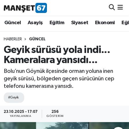
Güncel
Güncel
Asayiş
Eğitim
Siyaset
Ekonomi
Eğ
Asayiş
HABERLER
GÜNCEL
Geyik sürüsü yola indi...
Siyaset
Kameralara yansıdı...
Spor
Bolu’nun Göynük ilçesinde orman yoluna inen
geyik sürüsü, bölgeden geçen sürücünün cep
Eğitim
telefonu kamerasına yansıdı.
Ekonomi
#Geyik
Kültür-Sanat
23.10.2025 - 17:07
256
YAYINLANMA
GÖSTERIM
Magazin