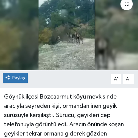
Medya
Mizah
Röportaj
Teknoloji
Paylaş
-
+
A
A
Göynük ilçesi Bozcaarmut köyü mevkisinde
aracıyla seyreden kişi, ormandan inen geyik
sürüsüyle karşılaştı. Sürücü, geyikleri cep
telefonuyla görüntüledi. Aracın önünde koşan
geyikler tekrar ormana giderek gözden