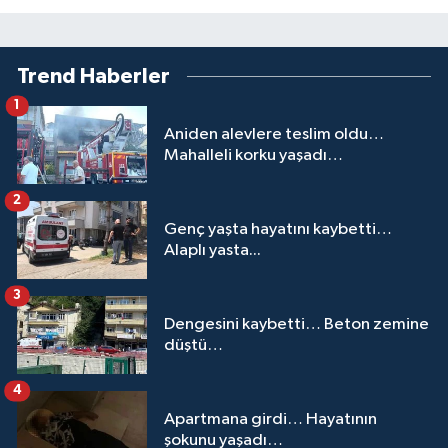
Trend Haberler
1
Aniden alevlere teslim oldu…
Mahalleli korku yaşadı…
2
Genç yaşta hayatını kaybetti…
Alaplı yasta...
3
Dengesini kaybetti… Beton zemine
düştü…
4
Apartmana girdi… Hayatının
şokunu yaşadı…