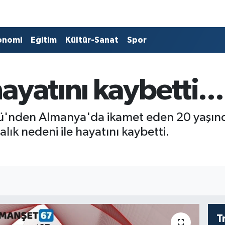
onomi
Eğitim
Kültür-Sanat
Spor
ayatını kaybetti...
ü'nden Almanya'da ikamet eden 20 yaşında
ık nedeni ile hayatını kaybetti.
T