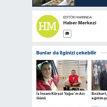
EDITÖR HAKKINDA
Haber Merkezi
Bunlar da ilginizi çekebilir
İş İnsanı Kürşat Yağız’ın Acı
Bozkurt,
Günü
eğitim p