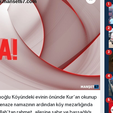
1
2
3
4
ıoğlu Köyündeki evinin önünde Kur'an okunup
5
 cenaze namazının ardından köy mezarlığında
lah’tan rahmet, ailesine sabır ve başsağlığı