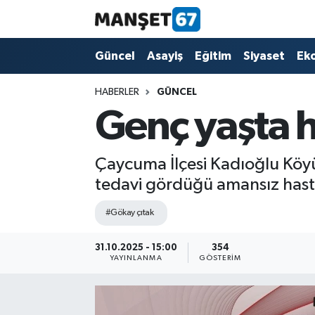
Güncel
Güncel
Asayiş
Eğitim
Siyaset
Ek
Asayiş
HABERLER
GÜNCEL
Genç yaşta h
Siyaset
Spor
Çaycuma İlçesi Kadıoğlu Köy
tedavi gördüğü amansız hastal
Eğitim
#Gökay çıtak
Ekonomi
31.10.2025 - 15:00
354
YAYINLANMA
GÖSTERIM
Kültür-Sanat
Magazin