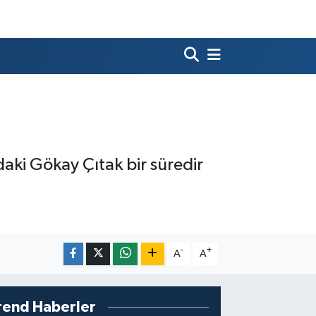
ki Gökay Çıtak bir süredir
-
+
A
A
rend Haberler