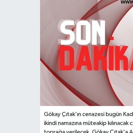
Medya
Mizah
Röportaj
Teknoloji
Gökay Çıtak'ın cenazesi bugün Kad
ikindi namazına müteakip kılınacak
toprağa verilecek .Gökay Çıtak'a Al