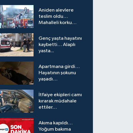
Aniden alevlere
teslim oldu…
Mahalleli korku
yaşadı…
Genç yaşta hayatını
kaybetti… Alaplı
yasta...
Apartmana girdi…
Hayatının şokunu
yaşadı…
İtfaiye ekipleri camı
kırarak müdahale
ettiler…
Akıma kapıldı…
Yoğum bakıma