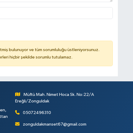
tmiş bulunuyor ve tüm sorumluluğu üstleniyorsunuz.
leri hiçbir şekilde sorumlu tutulamaz.
Müftü Mah. Nimet Hoca Sk. No:22/A
Ereğli/Zonguldak
ken,
05072496310
attan
zonguldakmanset67@gmail.com