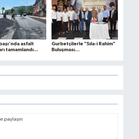
aşı'nda asfalt
Gurbetçilerle "Sıla-i Rahim"
arı tamamlandı...
Buluşması…