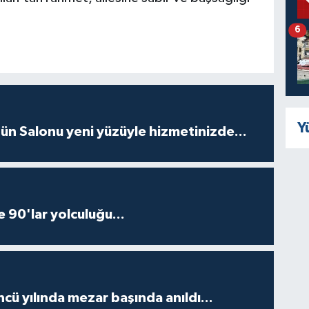
6
Y
ün Salonu yeni yüzüyle hizmetinizde...
e 90'lar yolculuğu...
ncü yılında mezar başında anıldı...