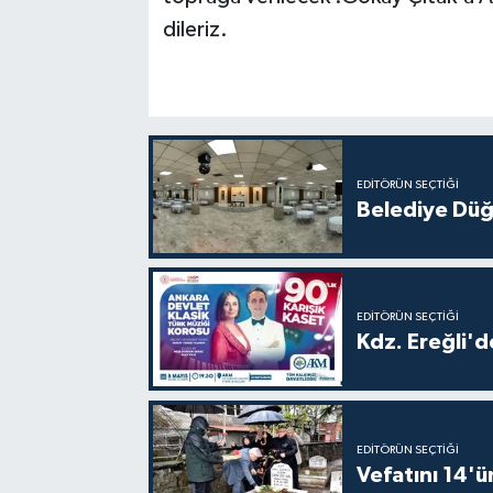
dileriz.
EDITÖRÜN SEÇTIĞI
Belediye Düğ
EDITÖRÜN SEÇTIĞI
Kdz. Ereğli'd
EDITÖRÜN SEÇTIĞI
Vefatını 14'ü