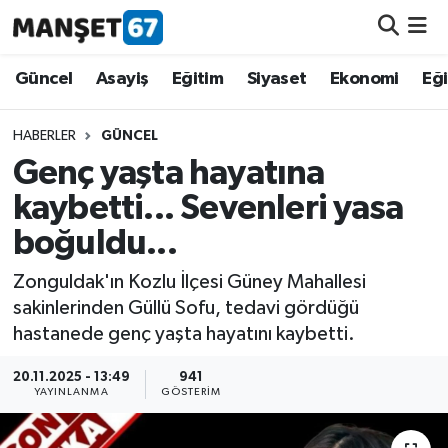
Güncel
Güncel
Asayiş
Eğitim
Siyaset
Ekonomi
Eğ
Asayiş
HABERLER
GÜNCEL
Genç yaşta hayatına
Siyaset
kaybetti... Sevenleri yasa
Spor
boğuldu...
Eğitim
Zonguldak'ın Kozlu İlçesi Güney Mahallesi
sakinlerinden Güllü Sofu, tedavi gördüğü
Ekonomi
hastanede genç yaşta hayatını kaybetti.
20.11.2025 - 13:49
941
Kültür-Sanat
YAYINLANMA
GÖSTERIM
Magazin