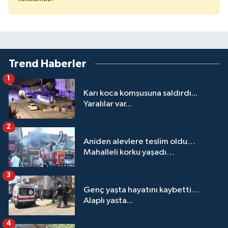
Trend Haberler
1
Karı koca komşusuna saldırdı...
Yaralılar var...
2
Aniden alevlere teslim oldu…
Mahalleli korku yaşadı…
3
Genç yaşta hayatını kaybetti…
Alaplı yasta...
4