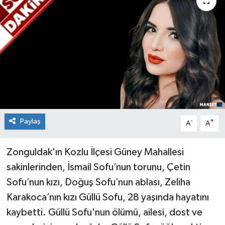
Medya
Mizah
Röportaj
Teknoloji
Paylaş
-
+
A
A
Zonguldak'ın Kozlu İlçesi Güney Mahallesi
sakinlerinden, İsmail Sofu’nun torunu, Çetin
Sofu’nun kızı, Doğuş Sofu’nun ablası, Zeliha
Karakoca’nın kızı Güllü Sofu, 28 yaşında hayatını
kaybetti. Güllü Sofu'nun ölümü, ailesi, dost ve