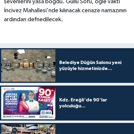
sevenlerini yasa boğdu. Güllü Sofu, öğle vakti
İncivez Mahallesi'nde kılınacak cenaze namazının
ardından defnedilecek.
Belediye Düğün Salonu yeni
yüzüyle hizmetinizde...
Kdz. Ereğli'de 90'lar
yolculuğu...