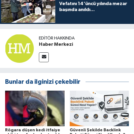
Vefatını 14'üncü yılında mezar
başında anıldı...
EDITÖR HAKKINDA
Haber Merkezi
Bunlar da ilginizi çekebilir
Rögara düşen kedi itfaiye
Güvenli Şekilde Backlink