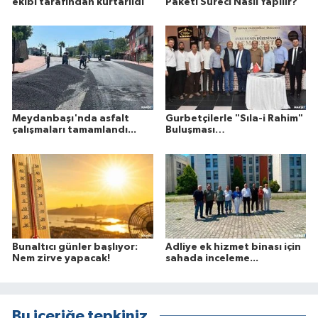
ekibi tarafından kurtarıldı
Paketi Süreci Nasıl Yapılır?
Meydanbaşı'nda asfalt
Gurbetçilerle "Sıla-i Rahim"
çalışmaları tamamlandı...
Buluşması…
Bunaltıcı günler başlıyor:
Adliye ek hizmet binası için
Nem zirve yapacak!
sahada inceleme...
Bu içeriğe tepkiniz