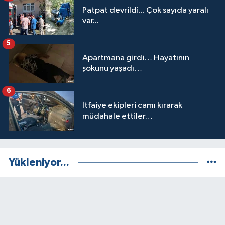
Patpat devrildi... Çok sayıda yaralı
var...
5
Apartmana girdi… Hayatının
şokunu yaşadı…
6
İtfaiye ekipleri camı kırarak
müdahale ettiler…
Yükleniyor...