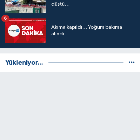
düştü…
6
Akıma kapıldı… Yoğum bakıma
alındı…
Yükleniyor...