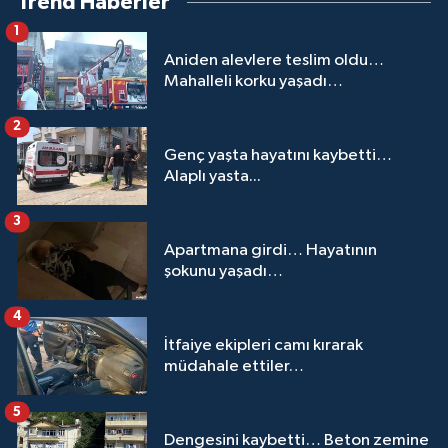
Trend Haberler
1
Aniden alevlere teslim oldu…
Mahalleli korku yaşadı…
2
Genç yaşta hayatını kaybetti…
Alaplı yasta...
3
Apartmana girdi… Hayatının
şokunu yaşadı…
4
İtfaiye ekipleri camı kırarak
müdahale ettiler…
5
Dengesini kaybetti… Beton zemine