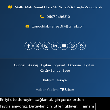
Müftü Mah. Nimet Hoca Sk. No:22/A Ereğli/Zonguldak
05072496310
zonguldakmanset67@gmail.com
Güncel
Asayiş
Eğitim
Siyaset
Ekonomi
Eğitim
Kültür-Sanat
Spor
İletişim
Künye
Haber Yazılımı:
TE Bilişim
En iyi site deneyimi sağlamak için çerezlerden
faydalanıyoruz. Detaylar için lütfen tıklayın.
Tamam