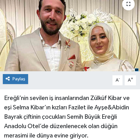
Medya
Mizah
Röportaj
Teknoloji
Paylaş
-
+
A
A
Ereğli’nin sevilen iş insanlarından Zülküf Kibar ve
eşi Selma Kibar’ın kızları Fazilet ile Ayşe&Abidin
Bayrak çiftinin çocukları Semih Büyük Ereğli
Anadolu Otel’de düzenlenecek olan düğün
merasimi ile dünya evine giriyor.