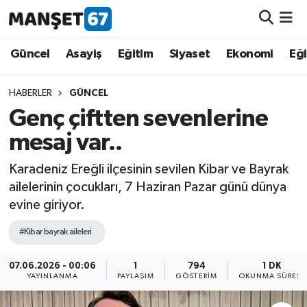
Güncel
Güncel
Asayiş
Eğitim
Siyaset
Ekonomi
Eğ
Asayiş
HABERLER
GÜNCEL
Genç çiftten sevenlerine
Siyaset
mesaj var..
Spor
Karadeniz Ereğli ilçesinin sevilen Kibar ve Bayrak
ailelerinin çocukları, 7 Haziran Pazar günü dünya
Eğitim
evine giriyor.
Ekonomi
#Kibar bayrak aileleri
Kültür-Sanat
07.06.2026 - 00:06
1
794
1 DK
YAYINLANMA
PAYLAŞIM
GÖSTERIM
OKUNMA SÜRESI
Magazin