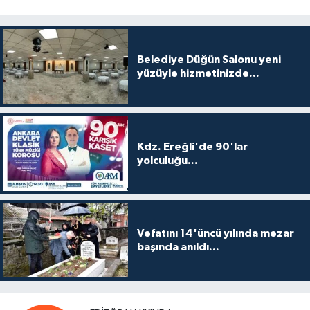
Belediye Düğün Salonu yeni
yüzüyle hizmetinizde...
Kdz. Ereğli'de 90'lar
yolculuğu...
Vefatını 14'üncü yılında mezar
başında anıldı...