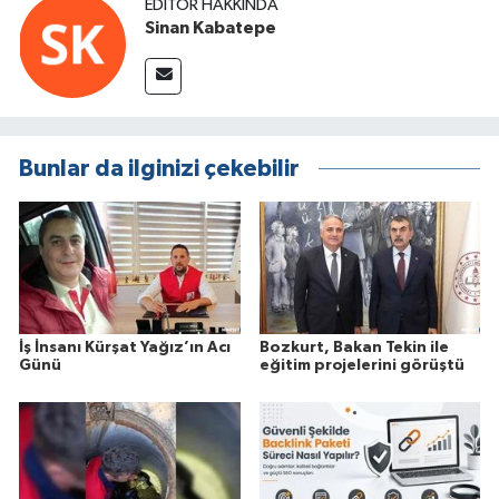
EDITÖR HAKKINDA
Sinan Kabatepe
Bunlar da ilginizi çekebilir
İş İnsanı Kürşat Yağız’ın Acı
Bozkurt, Bakan Tekin ile
Günü
eğitim projelerini görüştü