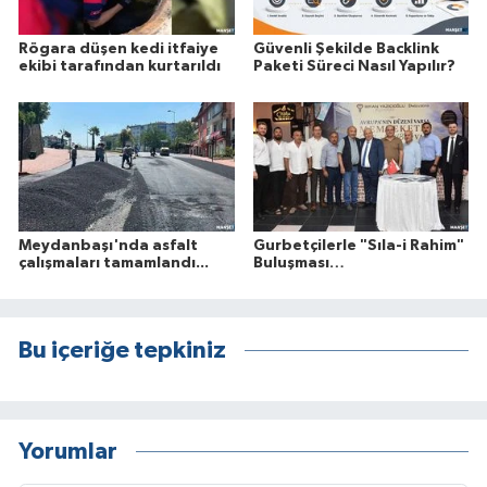
Rögara düşen kedi itfaiye
Güvenli Şekilde Backlink
ekibi tarafından kurtarıldı
Paketi Süreci Nasıl Yapılır?
Meydanbaşı'nda asfalt
Gurbetçilerle "Sıla-i Rahim"
çalışmaları tamamlandı...
Buluşması…
Bu içeriğe tepkiniz
Yorumlar