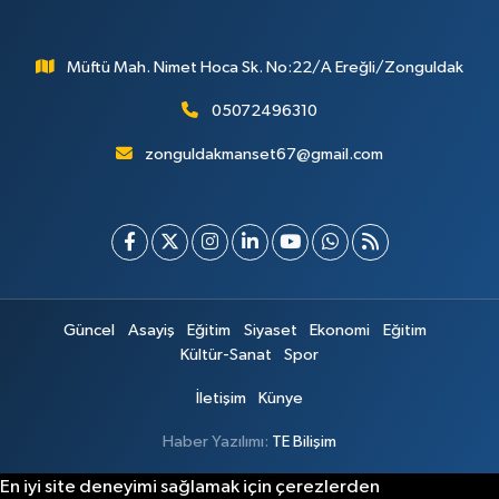
Müftü Mah. Nimet Hoca Sk. No:22/A Ereğli/Zonguldak
05072496310
zonguldakmanset67@gmail.com
Güncel
Asayiş
Eğitim
Siyaset
Ekonomi
Eğitim
Kültür-Sanat
Spor
İletişim
Künye
Haber Yazılımı:
TE Bilişim
En iyi site deneyimi sağlamak için çerezlerden