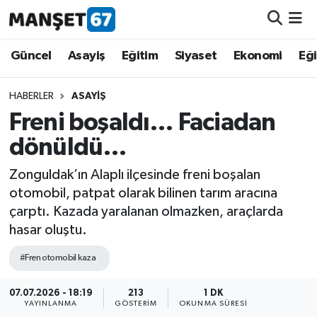
Güncel
Güncel
Asayiş
Eğitim
Siyaset
Ekonomi
Eğ
Asayiş
HABERLER
ASAYIŞ
Freni boşaldı… Faciadan
Siyaset
dönüldü…
Spor
Zonguldak’ın Alaplı ilçesinde freni boşalan
otomobil, patpat olarak bilinen tarım aracına
Eğitim
çarptı. Kazada yaralanan olmazken, araçlarda
hasar oluştu.
Ekonomi
#Fren otomobil kaza
Kültür-Sanat
07.07.2026 - 18:19
213
1 DK
YAYINLANMA
GÖSTERIM
OKUNMA SÜRESI
Magazin