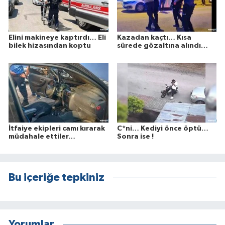
Elini makineye kaptırdı… Eli
Kazadan kaçtı… Kısa
bilek hizasından koptu
sürede gözaltına alındı…
İtfaiye ekipleri camı kırarak
C*ni… Kediyi önce öptü…
müdahale ettiler…
Sonra ise !
Bu içeriğe tepkiniz
Yorumlar