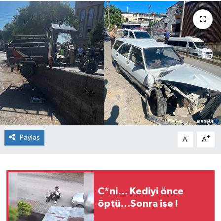
Medya
Mizah
Röportaj
Teknoloji
Paylaş
-
+
A
A
C*ni… Kediyi önce
öptü…Sonra ise !