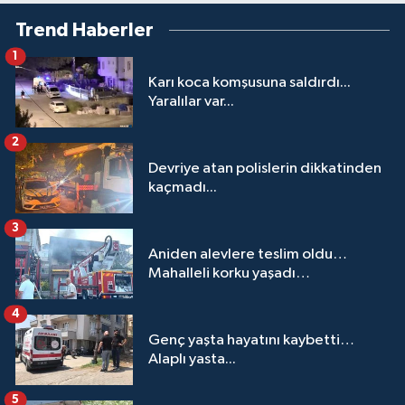
Trend Haberler
1
Karı koca komşusuna saldırdı...
Yaralılar var...
2
Devriye atan polislerin dikkatinden
kaçmadı...
3
Aniden alevlere teslim oldu…
Mahalleli korku yaşadı…
4
Genç yaşta hayatını kaybetti…
Alaplı yasta...
5