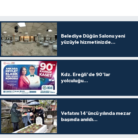
Belediye Düğün Salonu yeni
yüzüyle hizmetinizde...
Kdz. Ereğli'de 90'lar
yolculuğu...
Vefatını 14'üncü yılında mezar
başında anıldı...