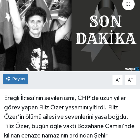
Medya
Mizah
Röportaj
Teknoloji
Paylaş
-
+
A
A
Ereğli İlçesi’nin sevilen ismi, CHP’de uzun yıllar
görev yapan Filiz Özer yaşamını yitirdi. Filiz
Özer’in ölümü ailesi ve sevenlerini yasa boğdu.
Filiz Özer, bugün öğle vakti Bozahane Camisi’nde
kılınan cenaze namazının ardından Şehir