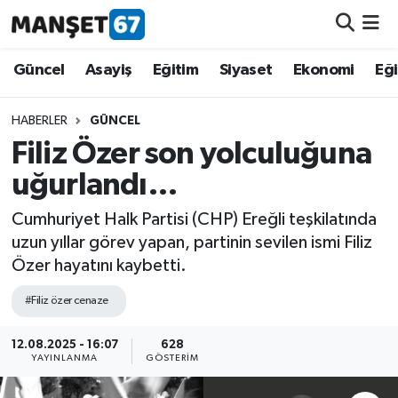
Güncel
Güncel
Asayiş
Eğitim
Siyaset
Ekonomi
Eğ
Asayiş
HABERLER
GÜNCEL
Filiz Özer son yolculuğuna
Siyaset
uğurlandı…
Spor
Cumhuriyet Halk Partisi (CHP) Ereğli teşkilatında
uzun yıllar görev yapan, partinin sevilen ismi Filiz
Eğitim
Özer hayatını kaybetti.
Ekonomi
#Filiz özer cenaze
Kültür-Sanat
12.08.2025 - 16:07
628
YAYINLANMA
GÖSTERIM
Magazin