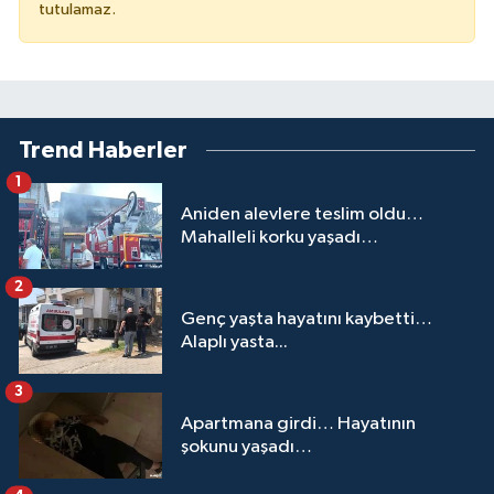
tutulamaz.
Trend Haberler
1
Aniden alevlere teslim oldu…
Mahalleli korku yaşadı…
2
Genç yaşta hayatını kaybetti…
Alaplı yasta...
3
Apartmana girdi… Hayatının
şokunu yaşadı…