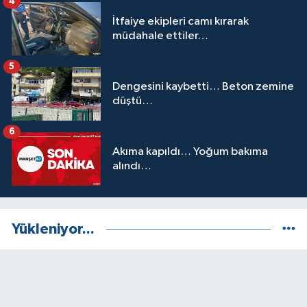
4
İtfaiye ekipleri camı kırarak
müdahale ettiler…
5
Dengesini kaybetti… Beton zemine
düştü…
6
Akıma kapıldı… Yoğum bakıma
alındı…
Yükleniyor...