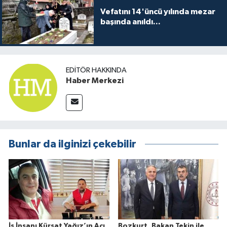
Vefatını 14'üncü yılında mezar
başında anıldı...
EDITÖR HAKKINDA
Haber Merkezi
Bunlar da ilginizi çekebilir
İş İnsanı Kürşat Yağız’ın Acı
Bozkurt, Bakan Tekin ile