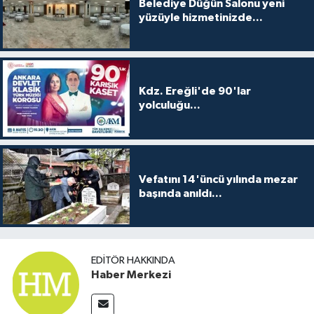
Belediye Düğün Salonu yeni
yüzüyle hizmetinizde...
Kdz. Ereğli'de 90'lar
yolculuğu...
Vefatını 14'üncü yılında mezar
başında anıldı...
EDITÖR HAKKINDA
Haber Merkezi