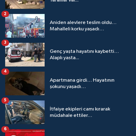
Yaralılar var...
2
Aniden alevlere teslim oldu…
Mahalleli korku yaşadı…
3
Genç yaşta hayatını kaybetti…
Alaplı yasta...
4
Apartmana girdi… Hayatının
şokunu yaşadı…
5
İtfaiye ekipleri camı kırarak
müdahale ettiler…
6