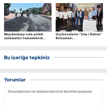
Meydanbaşı'nda asfalt
Gurbetçilerle "Sıla-i Rahim"
çalışmaları tamamlandı...
Buluşması…
Bu içeriğe tepkiniz
Yorumlar