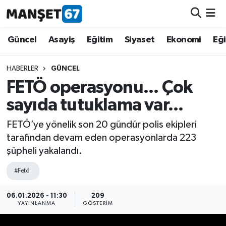
Güncel
Güncel
Asayiş
Eğitim
Siyaset
Ekonomi
Eğ
Asayiş
HABERLER
GÜNCEL
FETÖ operasyonu... Çok
Siyaset
sayıda tutuklama var...
Spor
FETÖ’ye yönelik son 20 gündür polis ekipleri
tarafından devam eden operasyonlarda 223
Eğitim
şüpheli yakalandı.
Ekonomi
#Fetö
Kültür-Sanat
06.01.2026 - 11:30
209
YAYINLANMA
GÖSTERIM
Magazin