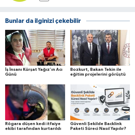
Bunlar da ilginizi çekebilir
İş İnsanı Kürşat Yağız’ın Acı
Bozkurt, Bakan Tekin ile
Günü
eğitim projelerini görüştü
Rögara düşen kedi itfaiye
Güvenli Şekilde Backlink
ekibi tarafından kurtarıldı
Paketi Süreci Nasıl Yapılır?