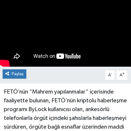
Medya
Mizah
Röportaj
Teknoloji
Paylaş
-
+
A
A
FETÖ’nün “Mahrem yapılanmalar” içerisinde
faaliyette bulunan, FETÖ’nün kriptolu haberleşme
programı ByLock kullanıcısı olan, ankesörlü
telefonlarla örgüt içindeki şahıslarla haberleşmeyi
sürdüren, örgüte bağlı esnaflar üzerinden maddi