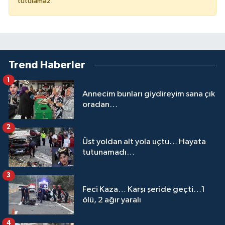
tutulamaz.
Trend Haberler
1
Annecim bunları giydireyim sana çık
oradan…
2
Üst yoldan alt yola uçtu… Hayata
tutunamadı…
3
Feci Kaza… Karşı şeride geçti…1
ölü, 2 ağır yaralı
4