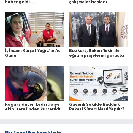
haber geldi…
çalışmalar başladı…
İş İnsanı Kürşat Yağız’ın Acı
Bozkurt, Bakan Tekin ile
Günü
eğitim projelerini görüştü
Rögara düşen kedi itfaiye
Güvenli Şekilde Backlink
ekibi tarafından kurtarıldı
Paketi Süreci Nasıl Yapılır?