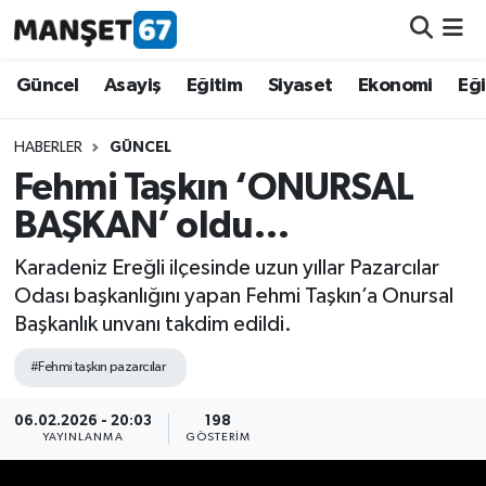
Güncel
Güncel
Asayiş
Eğitim
Siyaset
Ekonomi
Eğ
Asayiş
HABERLER
GÜNCEL
Fehmi Taşkın ‘ONURSAL
Siyaset
BAŞKAN’ oldu…
Spor
Karadeniz Ereğli ilçesinde uzun yıllar Pazarcılar
Odası başkanlığını yapan Fehmi Taşkın’a Onursal
Eğitim
Başkanlık unvanı takdim edildi.
Ekonomi
#Fehmi taşkın pazarcılar
Kültür-Sanat
06.02.2026 - 20:03
198
YAYINLANMA
GÖSTERIM
Magazin