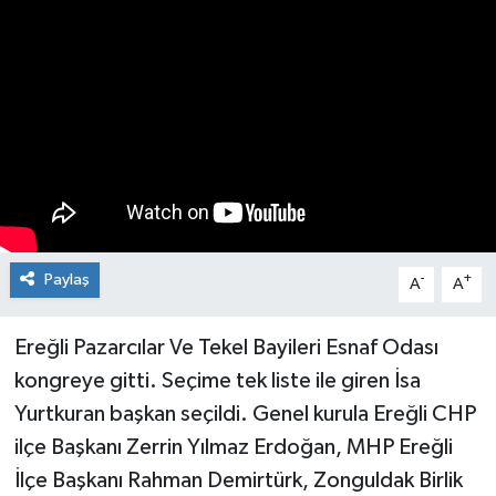
Medya
Mizah
Röportaj
Teknoloji
Paylaş
-
+
A
A
Ereğli Pazarcılar Ve Tekel Bayileri Esnaf Odası
kongreye gitti. Seçime tek liste ile giren İsa
Yurtkuran başkan seçildi. Genel kurula Ereğli CHP
ilçe Başkanı Zerrin Yılmaz Erdoğan, MHP Ereğli
İlçe Başkanı Rahman Demirtürk, Zonguldak Birlik