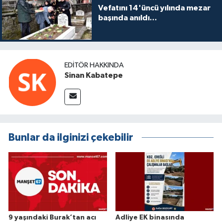
Vefatını 14'üncü yılında mezar
başında anıldı...
EDITÖR HAKKINDA
Sinan Kabatepe
Bunlar da ilginizi çekebilir
9 yaşındaki Burak’tan acı
Adliye EK binasında