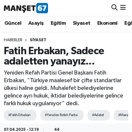
Güncel
Güncel
Asayiş
Eğitim
Siyaset
Ekonomi
Eğ
Asayiş
HABERLER
SIYASET
Fatih Erbakan, Sadece
Siyaset
adaletten yanayız...
Spor
Yeniden Refah Partisi Genel Başkanı Fatih
Erbakan, “Türkiye maalesef bir çifte standartlar
Eğitim
ülkesi haline geldi. Muhalefet belediyelerine
gelince ayrı hukuk, iktidar belediyelerine gelince
Ekonomi
farklı hukuk uygulanıyor” dedi.
Kültür-Sanat
#Fatih Erbakan
#Yeniden Refah Partisi
#Adalet
#Manşet
Magazin
07.04.2025 - 12:19
44