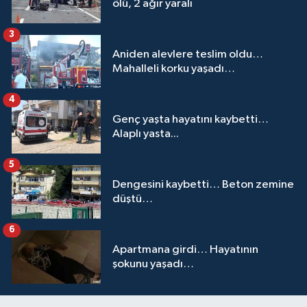
ölü, 2 ağır yaralı
3
Aniden alevlere teslim oldu…
Mahalleli korku yaşadı…
4
Genç yaşta hayatını kaybetti…
Alaplı yasta...
5
Dengesini kaybetti… Beton zemine
düştü…
6
Apartmana girdi… Hayatının
şokunu yaşadı…