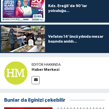
Kdz. Ereğli'de 90'lar
yolculuğu...
Vefatını 14'üncü yılında mezar
başında anıldı...
EDITÖR HAKKINDA
Haber Merkezi
Bunlar da ilginizi çekebilir