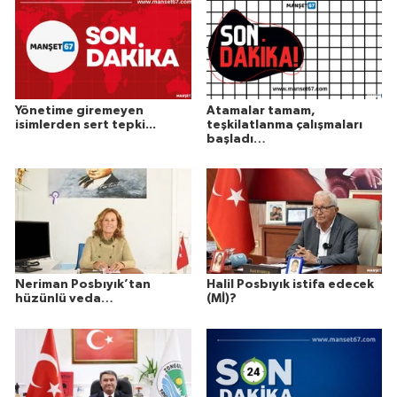
Yönetime giremeyen
Atamalar tamam,
isimlerden sert tepki...
teşkilatlanma çalışmaları
başladı…
Neriman Posbıyık’tan
Halil Posbıyık istifa edecek
hüzünlü veda…
(Mİ)?