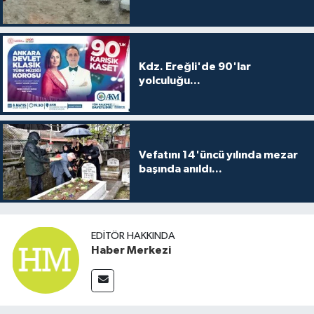
Kdz. Ereğli'de 90'lar
yolculuğu...
Vefatını 14'üncü yılında mezar
başında anıldı...
EDITÖR HAKKINDA
Haber Merkezi