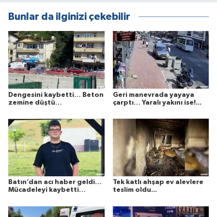
Bunlar da ilginizi çekebilir
Dengesini kaybetti… Beton
Geri manevrada yayaya
zemine düştü…
çarptı… Yaralı yakını ise!...
Batın’dan acı haber geldi…
Tek katlı ahşap ev alevlere
Mücadeleyi kaybetti…
teslim oldu...