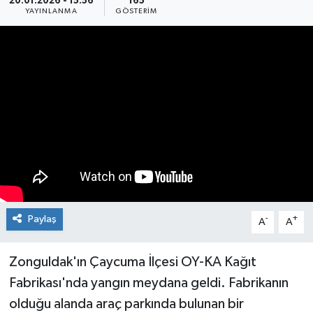
20.01.2026 - 15:56
165
YAYINLANMA
GÖSTERIM
Medya
Mizah
Röportaj
Teknoloji
Paylaş
-
+
A
A
Zonguldak'ın Çaycuma İlçesi OY-KA Kağıt
Fabrikası'nda yangın meydana geldi. Fabrikanın
olduğu alanda araç parkında bulunan bir