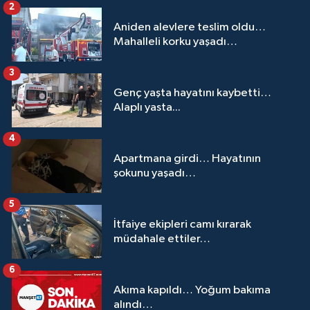
2
Aniden alevlere teslim oldu…
Mahalleli korku yaşadı…
3
Genç yaşta hayatını kaybetti…
Alaplı yasta...
4
Apartmana girdi… Hayatının
şokunu yaşadı…
5
İtfaiye ekipleri camı kırarak
müdahale ettiler…
6
Akıma kapıldı… Yoğum bakıma
alındı…