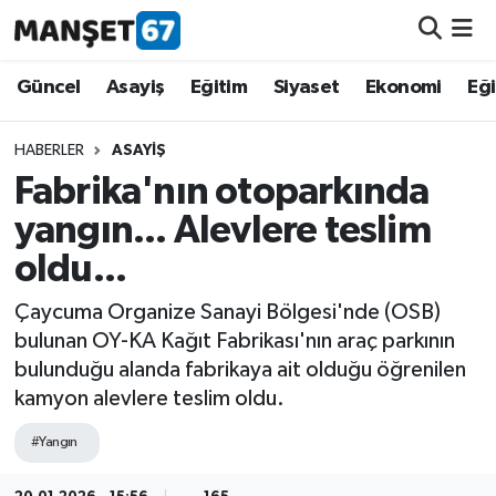
Güncel
Güncel
Asayiş
Eğitim
Siyaset
Ekonomi
Eğ
Asayiş
HABERLER
ASAYIŞ
Fabrika'nın otoparkında
Siyaset
yangın... Alevlere teslim
Spor
oldu...
Eğitim
Çaycuma Organize Sanayi Bölgesi'nde (OSB)
bulunan OY-KA Kağıt Fabrikası'nın araç parkının
Ekonomi
bulunduğu alanda fabrikaya ait olduğu öğrenilen
kamyon alevlere teslim oldu.
Kültür-Sanat
#Yangın
Magazin