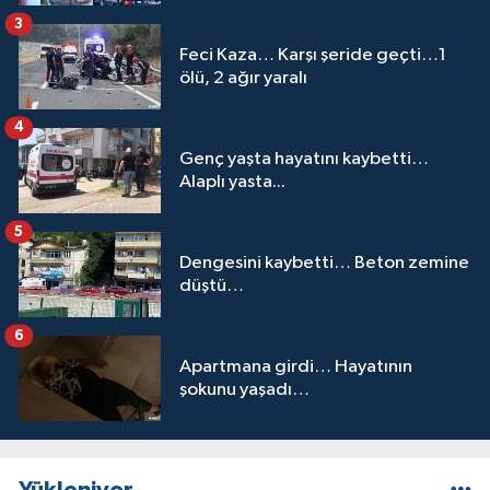
3
Feci Kaza… Karşı şeride geçti…1
ölü, 2 ağır yaralı
4
Genç yaşta hayatını kaybetti…
Alaplı yasta...
5
Dengesini kaybetti… Beton zemine
düştü…
6
Apartmana girdi… Hayatının
şokunu yaşadı…