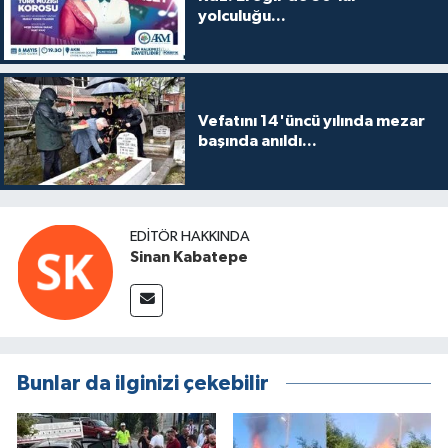
yolculuğu...
Vefatını 14'üncü yılında mezar
başında anıldı...
EDITÖR HAKKINDA
Sinan Kabatepe
Bunlar da ilginizi çekebilir