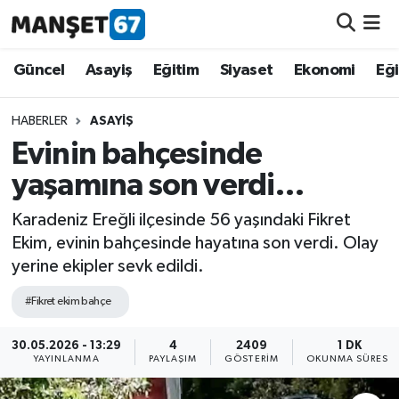
Güncel
Güncel
Asayiş
Eğitim
Siyaset
Ekonomi
Eğ
Asayiş
HABERLER
ASAYIŞ
Evinin bahçesinde
Siyaset
yaşamına son verdi…
Spor
Karadeniz Ereğli ilçesinde 56 yaşındaki Fikret
Ekim, evinin bahçesinde hayatına son verdi. Olay
Eğitim
yerine ekipler sevk edildi.
Ekonomi
#Fikret ekim bahçe
Kültür-Sanat
30.05.2026 - 13:29
4
2409
1 DK
YAYINLANMA
PAYLAŞIM
GÖSTERIM
OKUNMA SÜRESI
Magazin