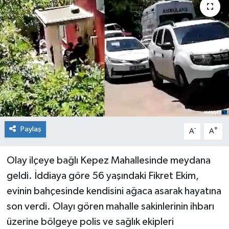
Medya
Mizah
Röportaj
Teknoloji
Paylaş
-
+
A
A
Olay ilçeye bağlı Kepez Mahallesinde meydana
geldi. İddiaya göre 56 yaşındaki Fikret Ekim,
evinin bahçesinde kendisini ağaca asarak hayatına
son verdi. Olayı gören mahalle sakinlerinin ihbarı
üzerine bölgeye polis ve sağlık ekipleri