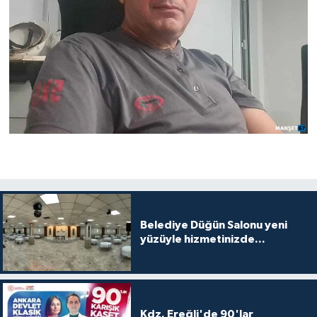
Belediye Düğün Salonu yeni
yüzüyle hizmetinizde...
Kdz. Ereğli'de 90'lar