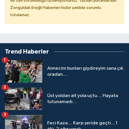
ve tüm sorumluluğu üstleniyorsunuz. Yazılan yorumlardan
Zonguldak Ereğli Haberleri hiçbir şekilde sorumlu
tutulamaz.
Trend Haberler
1
Annecim bunları giydireyim sana çık
oradan…
2
Üst yoldan alt yola uçtu… Hayata
tutunamadı…
3
Feci Kaza… Karşı şeride geçti…1