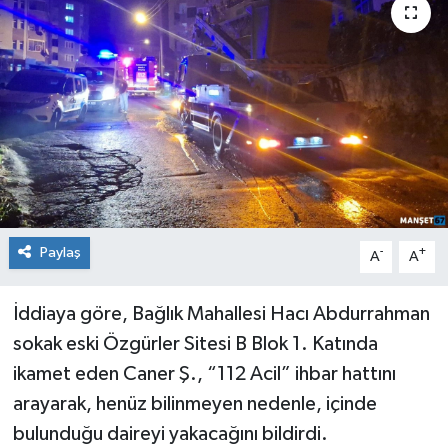
Medya
Mizah
Röportaj
Teknoloji
Paylaş
-
+
A
A
İddiaya göre, Bağlık Mahallesi Hacı Abdurrahman
sokak eski Özgürler Sitesi B Blok 1. Katında
ikamet eden Caner Ş., “112 Acil” ihbar hattını
arayarak, henüz bilinmeyen nedenle, içinde
bulunduğu daireyi yakacağını bildirdi.