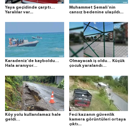
Yaya geçidinde çarptı…
Muhammet Şemali'nin
Yaralılar var...
cansız bedenine ulaşıldı...
Karadeniz’de kayboldu…
Olmayacak iş oldu… Küçük
Hala aranıyor…
çocuk yaralandı…
Köy yolu kullanılamaz hale
Feci kazanın güvenlik
geldi…
kamera görüntüleri ortaya
çıktı...