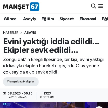
Güncel
Güncel
Asayiş
Eğitim
Siyaset
Ekonomi
Eğ
Asayiş
HABERLER
ASAYIŞ
Evini yaktığı iddia edildi...
Siyaset
Ekipler sevk edildi...
Spor
Zonguldak’ın Ereğli İlçesinde, bir kişi, evini yaktığı
iddiasıyla ekipleri harekete geçirdi. Olay yerine
Eğitim
çok sayıda ekip sevk edildi.
Ekonomi
#Yangın baglik ekipler
Kültür-Sanat
31.08.2025 - 00:10
1323
YAYINLANMA
GÖSTERIM
Magazin