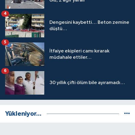
ölü, 2 ağır yaralı
4
Dengesini kaybetti… Beton zemine
düştü…
5
İtfaiye ekipleri camı kırarak
müdahale ettiler…
6
30 yıllık çifti ölüm bile ayıramadı…
Yükleniyor...