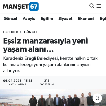
Güncel
Güncel
Asayiş
Eğitim
Siyaset
Ekonomi
Eğ
Asayiş
HABERLER
GÜNCEL
Eşsiz manzarasıyla yeni
Siyaset
yaşam alanı…
Spor
Karadeniz Ereğli Belediyesi, kentte halkın ortak
kullanabileceği yeni yaşam alanlarının sayısını
Eğitim
artırıyor.
Ekonomi
06.04.2026 - 15:35
213
YAYINLANMA
GÖSTERIM
Kültür-Sanat
Magazin