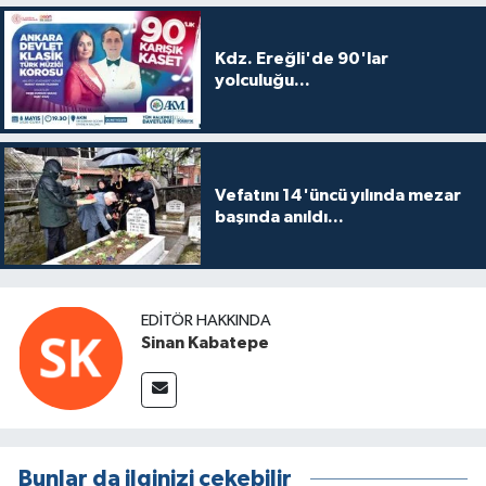
Kdz. Ereğli'de 90'lar
yolculuğu...
Vefatını 14'üncü yılında mezar
başında anıldı...
EDITÖR HAKKINDA
Sinan Kabatepe
Bunlar da ilginizi çekebilir