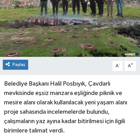
Medya
Mizah
Röportaj
Teknoloji
Paylaş
-
+
A
A
Belediye Başkanı Halil Posbıyık, Çavdarlı
mevkisinde eşsiz manzara eşliğinde piknik ve
mesire alanı olarak kullanılacak yeni yaşam alanı
proje sahasında incelemelerde bulundu,
çalışmaların yaz ayına kadar bitirilmesi için ilgili
birimlere talimat verdi.