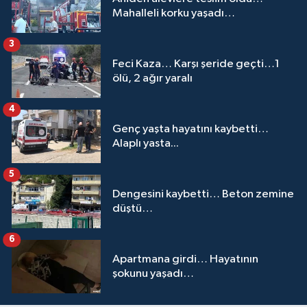
Mahalleli korku yaşadı…
3
Feci Kaza… Karşı şeride geçti…1
ölü, 2 ağır yaralı
4
Genç yaşta hayatını kaybetti…
Alaplı yasta...
5
Dengesini kaybetti… Beton zemine
düştü…
6
Apartmana girdi… Hayatının
şokunu yaşadı…