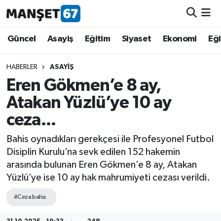
Güncel
Güncel
Asayiş
Eğitim
Siyaset
Ekonomi
Eğ
Asayiş
HABERLER
ASAYIŞ
Eren Gökmen’e 8 ay,
Siyaset
Atakan Yüzlü’ye 10 ay
Spor
ceza...
Eğitim
Bahis oynadıkları gerekçesi ile Profesyonel Futbol
Disiplin Kurulu’na sevk edilen 152 hakemin
Ekonomi
arasında bulunan Eren Gökmen’e 8 ay, Atakan
Yüzlü’ye ise 10 ay hak mahrumiyeti cezası verildi.
Kültür-Sanat
#Ceza bahis
Magazin