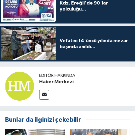
Kdz. Ereğli'de 90'lar
yolculuğu...
Vefatını 14'üncü yılında mezar
başında anıldı...
EDITÖR HAKKINDA
Haber Merkezi
Bunlar da ilginizi çekebilir