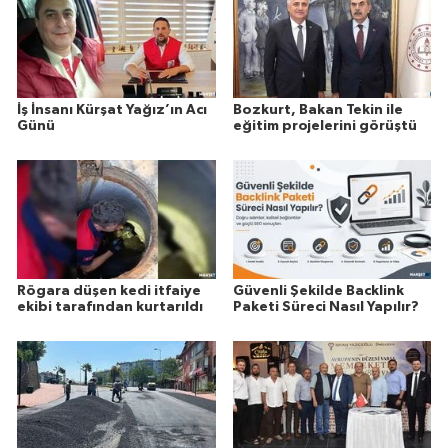
İş İnsanı Kürşat Yağız’ın Acı
Bozkurt, Bakan Tekin ile
Günü
eğitim projelerini görüştü
Rögara düşen kedi itfaiye
Güvenli Şekilde Backlink
ekibi tarafından kurtarıldı
Paketi Süreci Nasıl Yapılır?