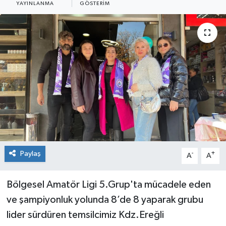
YAYINLANMA
GÖSTERIM
Medya
Mizah
Röportaj
Teknoloji
Paylaş
-
+
A
A
Bölgesel Amatör Ligi 5.Grup'ta mücadele eden
ve şampiyonluk yolunda 8’de 8 yaparak grubu
lider sürdüren temsilcimiz Kdz.Ereğli