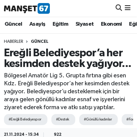
Güncel
Güncel
Asayiş
Eğitim
Siyaset
Ekonomi
Eğ
Asayiş
HABERLER
GÜNCEL
Ereğli Belediyespor’a her
Siyaset
kesimden destek yağıyor...
Spor
Bölgesel Amatör Lig 5. Grupta fırtına gibi esen
Kdz. Ereğli Belediyespor’a her kesimden destek
Eğitim
yağıyor. Belediyespor’u desteklemek için bir
araya gelen gönüllü kadınlar esnaf ve işyerlerini
Ekonomi
ziyaret ederek forma ve atkı satışı yaptılar.
Kültür-Sanat
#Ereğli Belediyespor
#Destek
#Gönüllü kadınlar
#Form
Magazin
21.11.2024 - 15:34
922