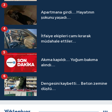
3
Apartmana girdi… Hayatının
şokunu yaşadı…
4
İtfaiye ekipleri camı kırarak
müdahale ettiler…
5
Akıma kapıldı… Yoğum bakıma
alındı…
6
Dengesini kaybetti… Beton zemine
düştü…
Yükleniyor...