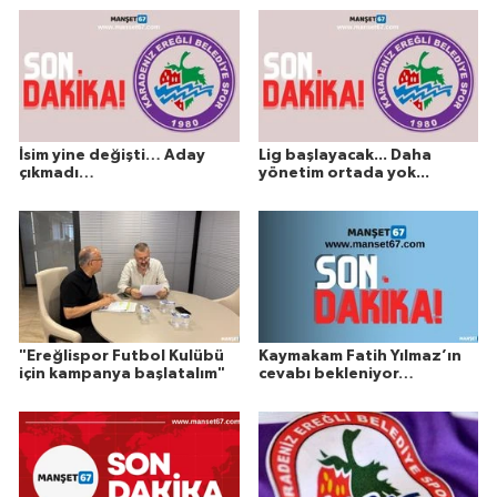
İsim yine değişti… Aday
Lig başlayacak... Daha
çıkmadı…
yönetim ortada yok...
"Ereğlispor Futbol Kulübü
Kaymakam Fatih Yılmaz’ın
için kampanya başlatalım"
cevabı bekleniyor…