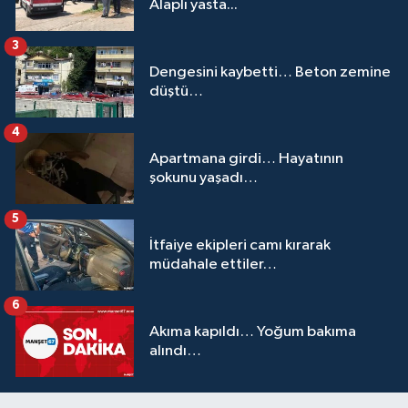
Alaplı yasta...
3
Dengesini kaybetti… Beton zemine
düştü…
4
Apartmana girdi… Hayatının
şokunu yaşadı…
5
İtfaiye ekipleri camı kırarak
müdahale ettiler…
6
Akıma kapıldı… Yoğum bakıma
alındı…