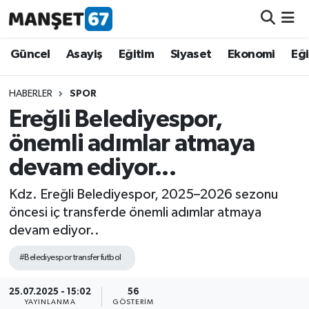
Güncel
Güncel
Asayiş
Eğitim
Siyaset
Ekonomi
Eğ
Asayiş
HABERLER
SPOR
Ereğli Belediyespor,
Siyaset
önemli adımlar atmaya
Spor
devam ediyor...
Eğitim
Kdz. Ereğli Belediyespor, 2025–2026 sezonu
öncesi iç transferde önemli adımlar atmaya
Ekonomi
devam ediyor..
#Belediyespor transfer futbol
Kültür-Sanat
25.07.2025 - 15:02
56
Magazin
YAYINLANMA
GÖSTERIM