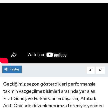
Medya
Mizah
Röportaj
Teknoloji
Paylaş
-
+
A
A
Geçtiğimiz sezon gösterdikleri performansla
takımın vazgeçilmez isimleri arasında yer alan
Fırat Güneş ve Furkan Can Erbaşaran, Atatürk
Anıtı Önü’nde düzenlenen imza töreniyle yeniden