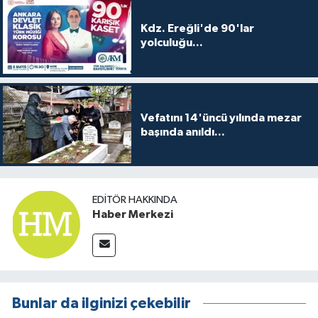
Kdz. Ereğli'de 90'lar
yolculuğu...
Vefatını 14'üncü yılında mezar
başında anıldı...
EDITÖR HAKKINDA
Haber Merkezi
Bunlar da ilginizi çekebilir