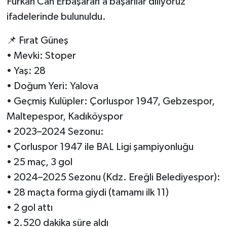
Furkan Can Erbaşaran’a başarılar diliyoruz”
ifadelerinde bulunuldu.
📌 Fırat Güneş
• Mevki: Stoper
• Yaş: 28
• Doğum Yeri: Yalova
• Geçmiş Kulüpler: Çorluspor 1947, Gebzespor,
Maltepespor, Kadıköyspor
• 2023–2024 Sezonu:
• Çorluspor 1947 ile BAL Ligi şampiyonluğu
• 25 maç, 3 gol
• 2024–2025 Sezonu (Kdz. Ereğli Belediyespor):
• 28 maçta forma giydi (tamamı ilk 11)
• 2 gol attı
• 2.520 dakika süre aldı