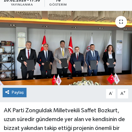
20.02.2026 - 17:30
78
YAYINLANMA
GÖSTERIM
Medya
Mizah
Röportaj
Teknoloji
Paylaş
-
+
A
A
AK Parti Zonguldak Milletvekili Saffet Bozkurt,
uzun süredir gündemde yer alan ve kendisinin de
bizzat yakından takip ettiği projenin önemli bir