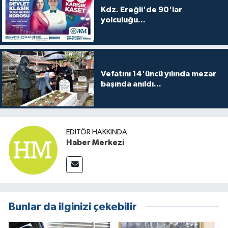
Kdz. Ereğli'de 90'lar
yolculuğu...
Vefatını 14'üncü yılında mezar
başında anıldı...
EDITÖR HAKKINDA
Haber Merkezi
Bunlar da ilginizi çekebilir