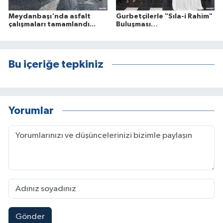
Meydanbaşı'nda asfalt
Gurbetçilerle "Sıla-i Rahim"
çalışmaları tamamlandı...
Buluşması…
Bu içeriğe tepkiniz
Yorumlar
Gönder