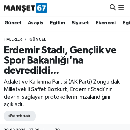
Güncel
Güncel
Asayiş
Eğitim
Siyaset
Ekonomi
Eğ
Asayiş
HABERLER
GÜNCEL
Erdemir Stadı, Gençlik ve
Siyaset
Spor Bakanlığı'na
Spor
devredildi...
Eğitim
Adalet ve Kalkınma Partisi (AK Parti) Zonguldak
Milletvekili Saffet Bozkurt, Erdemir Stadı'nın
Ekonomi
devrini sağlayan protokollerin imzalandığını
açıkladı.
Kültür-Sanat
#Erdemir stadı
Magazin