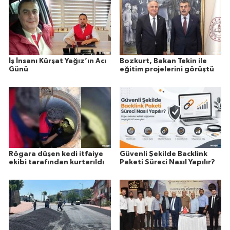
İş İnsanı Kürşat Yağız’ın Acı
Bozkurt, Bakan Tekin ile
Günü
eğitim projelerini görüştü
Rögara düşen kedi itfaiye
Güvenli Şekilde Backlink
ekibi tarafından kurtarıldı
Paketi Süreci Nasıl Yapılır?