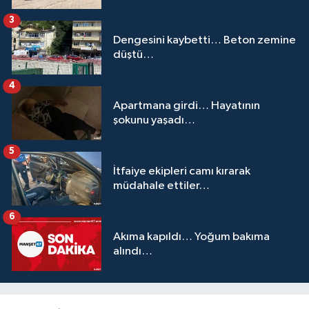
3
Dengesini kaybetti… Beton zemine
düştü…
4
Apartmana girdi… Hayatının
şokunu yaşadı…
5
İtfaiye ekipleri camı kırarak
müdahale ettiler…
6
Akıma kapıldı… Yoğum bakıma
alındı…