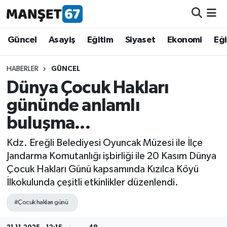
Güncel
Güncel
Asayiş
Eğitim
Siyaset
Ekonomi
Eğ
Asayiş
HABERLER
GÜNCEL
Dünya Çocuk Hakları
Siyaset
gününde anlamlı
Spor
buluşma...
Eğitim
Kdz. Ereğli Belediyesi Oyuncak Müzesi ile İlçe
Jandarma Komutanlığı işbirliği ile 20 Kasım Dünya
Ekonomi
Çocuk Hakları Günü kapsamında Kızılca Köyü
İlkokulunda çeşitli etkinlikler düzenlendi.
Kültür-Sanat
#Çocuk hakları günü
Magazin