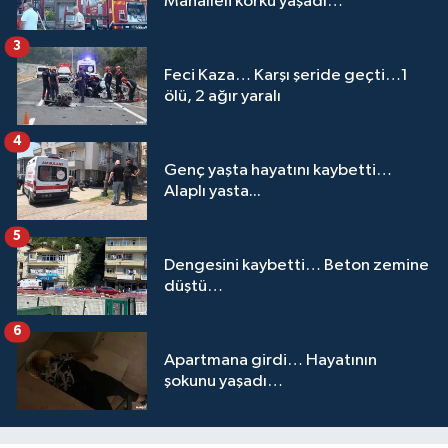
Mahalleli korku yaşadı…
3
Feci Kaza… Karşı şeride geçti…1
ölü, 2 ağır yaralı
4
Genç yaşta hayatını kaybetti…
Alaplı yasta...
5
Dengesini kaybetti… Beton zemine
düştü…
6
Apartmana girdi… Hayatının
şokunu yaşadı…