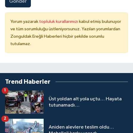
Gönder
Yorum yazarak
topluluk kurallarımızı
kabul etmiş bulunuyor
ve tüm sorumluluğu üstleniyorsunuz. Yazılan yorumlardan
Zonguldak Ereğli Haberleri hiçbir şekilde sorumlu
tutulamaz.
Trend Haberler
1
Üst yoldan alt yola uçtu… Hayata
tutunamadı…
2
Aniden alevlere teslim oldu…