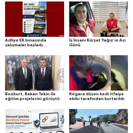
Adliye EK binasında
İş İnsanı Kürşat Yağız’ın Acı
çalışmalar başladı…
Günü
Bozkurt, Bakan Tekin ile
Rögara düşen kedi itfaiye
eğitim projelerini görüştü
ekibi tarafından kurtarıldı