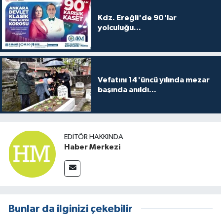
Kdz. Ereğli'de 90'lar
yolculuğu...
Vefatını 14'üncü yılında mezar
başında anıldı...
EDITÖR HAKKINDA
Haber Merkezi
Bunlar da ilginizi çekebilir