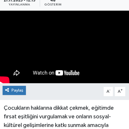
21.11.2025 - 12:15
48
YAYINLANMA
GÖSTERIM
Medya
Mizah
Röportaj
Teknoloji
Paylaş
-
+
A
A
Çocukların haklarına dikkat çekmek, eğitimde
fırsat eşitliğini vurgulamak ve onların sosyal-
kültürel gelişimlerine katkı sunmak amacıyla