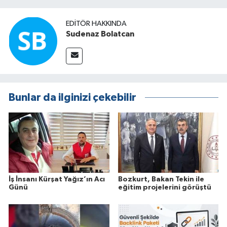
EDITÖR HAKKINDA
Sudenaz Bolatcan
Bunlar da ilginizi çekebilir
İş İnsanı Kürşat Yağız’ın Acı
Bozkurt, Bakan Tekin ile
Günü
eğitim projelerini görüştü