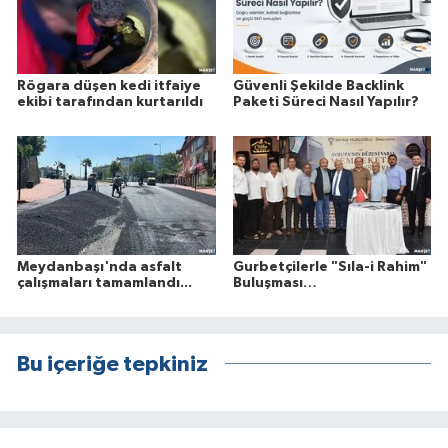
Rögara düşen kedi itfaiye
Güvenli Şekilde Backlink
ekibi tarafından kurtarıldı
Paketi Süreci Nasıl Yapılır?
Meydanbaşı'nda asfalt
Gurbetçilerle "Sıla-i Rahim"
çalışmaları tamamlandı...
Buluşması…
Bu içeriğe tepkiniz