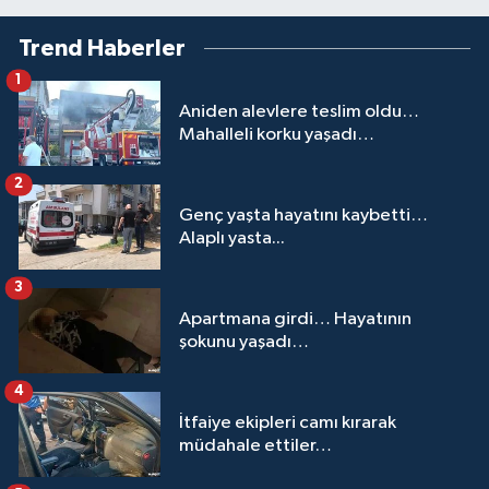
Trend Haberler
1
Aniden alevlere teslim oldu…
Mahalleli korku yaşadı…
2
Genç yaşta hayatını kaybetti…
Alaplı yasta...
3
Apartmana girdi… Hayatının
şokunu yaşadı…
4
İtfaiye ekipleri camı kırarak
müdahale ettiler…