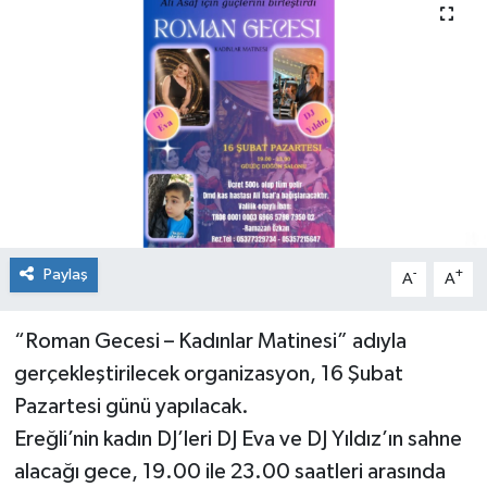
Medya
Mizah
Röportaj
Teknoloji
Paylaş
-
+
A
A
“Roman Gecesi – Kadınlar Matinesi” adıyla
gerçekleştirilecek organizasyon, 16 Şubat
Pazartesi günü yapılacak.
Ereğli’nin kadın DJ’leri DJ Eva ve DJ Yıldız’ın sahne
alacağı gece, 19.00 ile 23.00 saatleri arasında