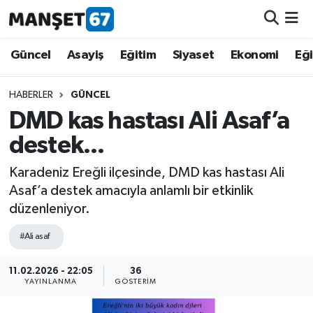
Güncel
Güncel
Asayiş
Eğitim
Siyaset
Ekonomi
Eğ
Asayiş
HABERLER
GÜNCEL
DMD kas hastası Ali Asaf’a
Siyaset
destek...
Spor
Karadeniz Ereğli ilçesinde, DMD kas hastası Ali
Asaf’a destek amacıyla anlamlı bir etkinlik
Eğitim
düzenleniyor.
Ekonomi
#Ali asaf
Kültür-Sanat
11.02.2026 - 22:05
36
YAYINLANMA
GÖSTERIM
Magazin