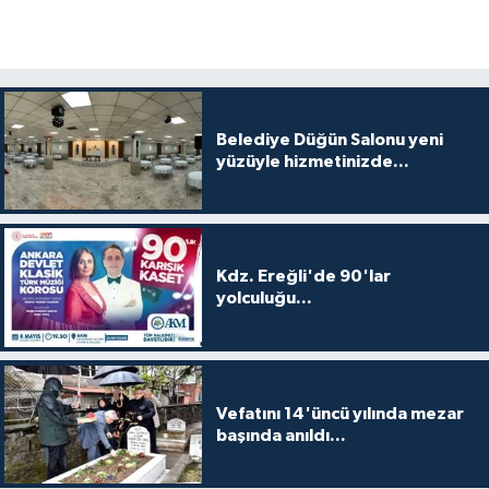
Belediye Düğün Salonu yeni
yüzüyle hizmetinizde...
Kdz. Ereğli'de 90'lar
yolculuğu...
Vefatını 14'üncü yılında mezar
başında anıldı...