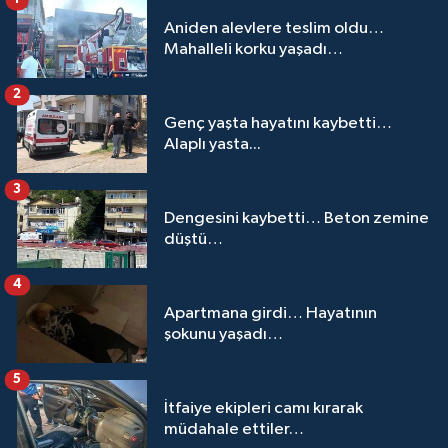
Aniden alevlere teslim oldu…
Mahalleli korku yaşadı…
2
Genç yaşta hayatını kaybetti…
Alaplı yasta...
3
Dengesini kaybetti… Beton zemine
düştü…
4
Apartmana girdi… Hayatının
şokunu yaşadı…
5
İtfaiye ekipleri camı kırarak
müdahale ettiler…