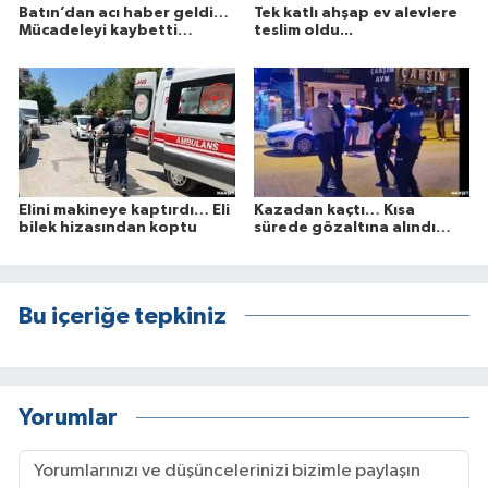
Batın’dan acı haber geldi…
Tek katlı ahşap ev alevlere
Mücadeleyi kaybetti…
teslim oldu...
Elini makineye kaptırdı… Eli
Kazadan kaçtı… Kısa
bilek hizasından koptu
sürede gözaltına alındı…
Bu içeriğe tepkiniz
Yorumlar