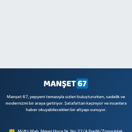
Manşet 67, yepyeni temasıyla sizleri buluştururken, sadelik ve
modernizmi bir araya getiriyor. Şatafattan kaçınıyor ve insanlara
haber okuyabilecekleri bir altyapı sunuyor.
Müftü Mah. Nimet Hoca Sk. No:22/A Ereğli/Zonguldak