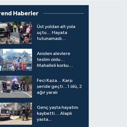
rend Haberler
Üst yoldan alt yola
uçtu… Hayata
tutunamadı…
Aniden alevlere
teslim oldu…
Mahalleli korku
yaşadı…
Feci Kaza… Karşı
şeride geçti…1 ölü, 2
ağır yaralı
Genç yaşta hayatını
kaybetti… Alaplı
yasta...