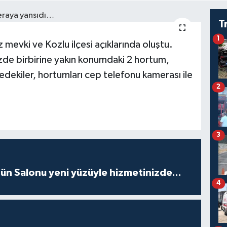
T
1
mevki ve Kozlu ilçesi açıklarında oluştu.
izde birbirine yakın konumdaki 2 hortum,
dekiler, hortumları cep telefonu kamerası ile
2
3
ün Salonu yeni yüzüyle hizmetinizde...
4