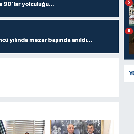
5
e 90'lar yolculuğu...
6
ncü yılında mezar başında anıldı...
Y