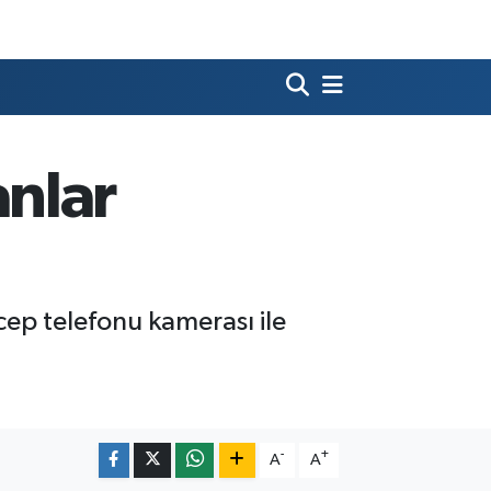
nlar
cep telefonu kamerası ile
-
+
A
A