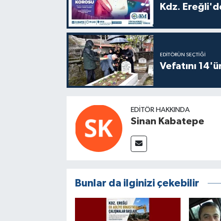
Kdz. Ereğli'd
EDITÖRÜN SEÇTIĞI
Vefatını 14'ü
EDITÖR HAKKINDA
Sinan Kabatepe
Bunlar da ilginizi çekebilir