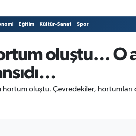
onomi
Eğitim
Kültür-Sanat
Spor
ortum oluştu… O a
ansıdı…
 hortum oluştu. Çevredekiler, hortumları 