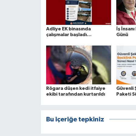
Adliye EK binasında
İş İnsanı
çalışmalar başladı…
Günü
Rögara düşen kedi itfaiye
Güvenli 
ekibi tarafından kurtarıldı
Paketi Sü
Bu içeriğe tepkiniz