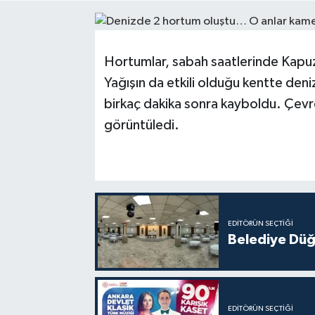
Medya
Hortumlar, sabah saatlerinde Kapuz 
Mizah
Yağışın da etkili olduğu kentte den
Röportaj
birkaç dakika sonra kayboldu. Çevre
görüntüledi.
Teknoloji
EDITÖRÜN SEÇTIĞI
Belediye Düğ
EDITÖRÜN SEÇTIĞI