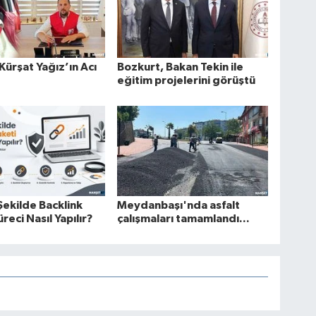
 Kürşat Yağız’ın Acı
Bozkurt, Bakan Tekin ile
eğitim projelerini görüştü
Şekilde Backlink
Meydanbaşı'nda asfalt
reci Nasıl Yapılır?
çalışmaları tamamlandı...