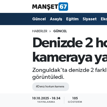
Güncel
Güncel
Asayiş
Eğitim
Siyaset
Ek
Asayiş
HABERLER
GÜNCEL
Denizde 2 h
Siyaset
kameraya y
Spor
Eğitim
Zonguldak'ta denizde 2 farklı
görüntüledi.
Ekonomi
#Deniz hortum kamera
Kültür-Sanat
10.10.2025 - 16:34
105
YAYINLANMA
GÖSTERIM
Magazin