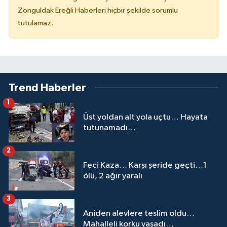
Zonguldak Ereğli Haberleri hiçbir şekilde sorumlu
tutulamaz.
Trend Haberler
1
Üst yoldan alt yola uçtu… Hayata
tutunamadı…
2
Feci Kaza… Karşı şeride geçti…1
ölü, 2 ağır yaralı
3
Aniden alevlere teslim oldu…
Mahalleli korku yaşadı…