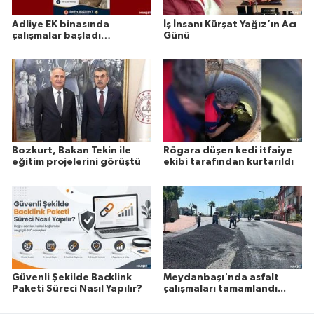
Adliye EK binasında
İş İnsanı Kürşat Yağız’ın Acı
çalışmalar başladı…
Günü
Bozkurt, Bakan Tekin ile
Rögara düşen kedi itfaiye
eğitim projelerini görüştü
ekibi tarafından kurtarıldı
Güvenli Şekilde Backlink
Meydanbaşı'nda asfalt
Paketi Süreci Nasıl Yapılır?
çalışmaları tamamlandı...