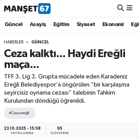
Güncel
Güncel
Asayiş
Eğitim
Siyaset
Ekonomi
Eğ
Asayiş
HABERLER
GÜNCEL
Ceza kalktı... Haydi Ereğli
Siyaset
maça...
Spor
TFF 3. Lig 3. Grupta mücadele eden Karadeniz
Ereğli Belediyespor’a öngörülen “bir karşılaşma
Eğitim
seyircisiz oynama cezası” talebinin Tahkim
Kurulundan döndüğü öğrenildi.
Ekonomi
#Ceza ereğli
Kültür-Sanat
23.10.2025 - 15:58
95
YAYINLANMA
GÖSTERIM
Magazin