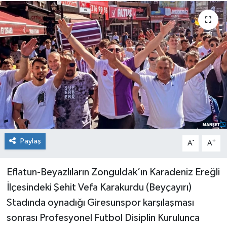
Medya
Mizah
Röportaj
Teknoloji
Paylaş
-
+
A
A
Eflatun-Beyazlıların Zonguldak’ın Karadeniz Ereğli
İlçesindeki Şehit Vefa Karakurdu (Beyçayırı)
Stadında oynadığı Giresunspor karşılaşması
sonrası Profesyonel Futbol Disiplin Kurulunca