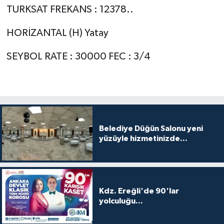
TURKSAT FREKANS : 12378..
HORİZANTAL (H) Yatay
SEYBOL RATE : 30000 FEC : 3/4
Belediye Düğün Salonu yeni
yüzüyle hizmetinizde...
Kdz. Ereğli'de 90'lar
yolculuğu...