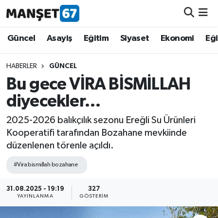
Güncel
Güncel
Asayiş
Eğitim
Siyaset
Ekonomi
Eğ
Asayiş
HABERLER
GÜNCEL
Bu gece VİRA BİSMİLLAH
Siyaset
diyecekler…
Spor
2025-2026 balıkçılık sezonu Ereğli Su Ürünleri
Kooperatifi tarafından Bozahane mevkiinde
Eğitim
düzenlenen törenle açıldı.
Ekonomi
#Vira bismillah bozahane
Kültür-Sanat
31.08.2025 - 19:19
327
YAYINLANMA
GÖSTERIM
Magazin