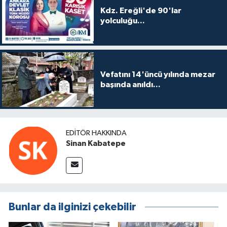
Kdz. Ereğli'de 90'lar
yolculuğu...
Vefatını 14'üncü yılında mezar
başında anıldı...
EDITÖR HAKKINDA
Sinan Kabatepe
Bunlar da ilginizi çekebilir