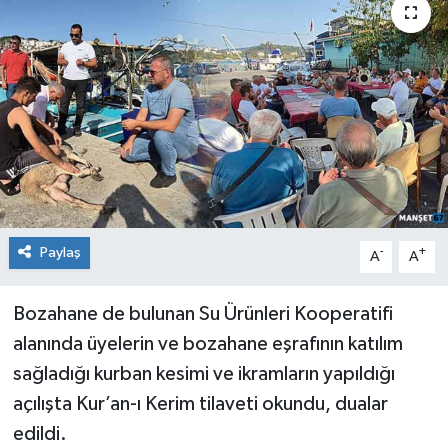
Medya
Mizah
Röportaj
Teknoloji
Paylaş
-
+
A
A
Bozahane de bulunan Su Ürünleri Kooperatifi
alanında üyelerin ve bozahane eşrafının katılım
sağladığı kurban kesimi ve ikramların yapıldığı
açılışta Kur’an-ı Kerim tilaveti okundu, dualar
edildi.