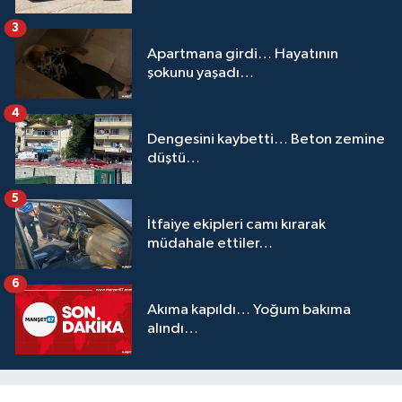
3
Apartmana girdi… Hayatının
şokunu yaşadı…
4
Dengesini kaybetti… Beton zemine
düştü…
5
İtfaiye ekipleri camı kırarak
müdahale ettiler…
6
Akıma kapıldı… Yoğum bakıma
alındı…