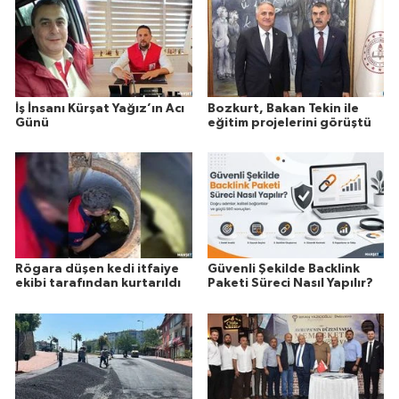
İş İnsanı Kürşat Yağız’ın Acı
Bozkurt, Bakan Tekin ile
Günü
eğitim projelerini görüştü
Rögara düşen kedi itfaiye
Güvenli Şekilde Backlink
ekibi tarafından kurtarıldı
Paketi Süreci Nasıl Yapılır?