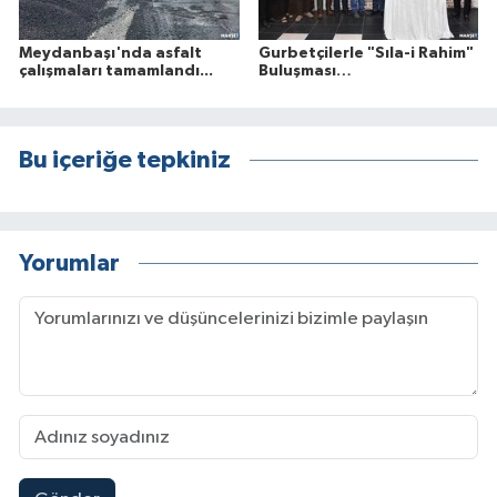
Meydanbaşı'nda asfalt
Gurbetçilerle "Sıla-i Rahim"
çalışmaları tamamlandı...
Buluşması…
Bu içeriğe tepkiniz
Yorumlar