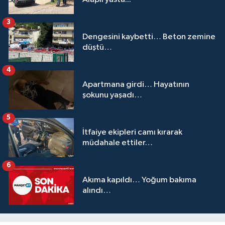
3
Dengesini kaybetti… Beton zemine
düştü…
4
Apartmana girdi… Hayatının
şokunu yaşadı…
5
İtfaiye ekipleri camı kırarak
müdahale ettiler…
6
Akıma kapıldı… Yoğum bakıma
alındı…