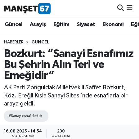
Güncel
Güncel
Asayiş
Eğitim
Siyaset
Ekonomi
Eğ
Asayiş
HABERLER
GÜNCEL
Bozkurt: “Sanayi Esnafımız
Siyaset
Bu Şehrin Alın Teri ve
Spor
Emeğidir”
Eğitim
AK Parti Zonguldak Milletvekili Saffet Bozkurt,
Kdz. Ereğli Kışla Sanayi Sitesi’nde esnaflarla bir
Ekonomi
araya geldi.
#Sanayi esnaf destek
Kültür-Sanat
16.08.2025 - 14:54
230
Magazin
YAYINLANMA
GÖSTERIM