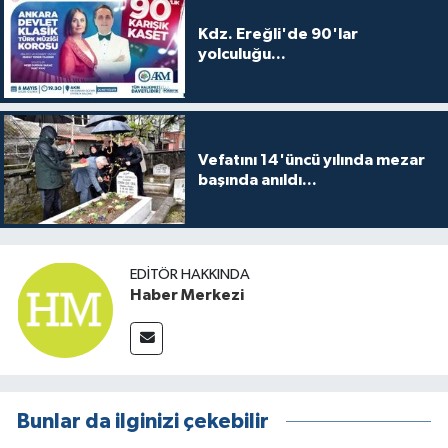
Kdz. Ereğli'de 90'lar
yolculuğu...
Vefatını 14'üncü yılında mezar
başında anıldı...
EDITÖR HAKKINDA
Haber Merkezi
Bunlar da ilginizi çekebilir