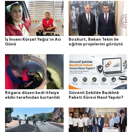
İş İnsanı Kürşat Yağız’ın Acı
Bozkurt, Bakan Tekin ile
Günü
eğitim projelerini görüştü
Rögara düşen kedi itfaiye
Güvenli Şekilde Backlink
ekibi tarafından kurtarıldı
Paketi Süreci Nasıl Yapılır?