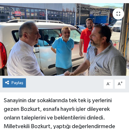
Medya
Mizah
Röportaj
Teknoloji
Paylaş
-
+
A
A
Sanayinin dar sokaklarında tek tek iş yerlerini
gezen Bozkurt, esnafa hayırlı işler dileyerek
onların taleplerini ve beklentilerini dinledi.
Milletvekili Bozkurt, yaptığı değerlendirmede