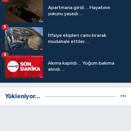
Apartmana girdi… Hayatının
şokunu yaşadı…
5
İtfaiye ekipleri camı kırarak
müdahale ettiler…
6
Akıma kapıldı… Yoğum bakıma
alındı…
Yükleniyor...