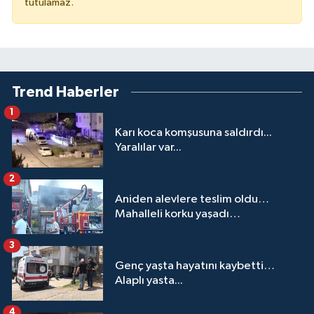
tutulamaz.
Trend Haberler
1
Karı koca komşusuna saldırdı...
Yaralılar var...
2
Aniden alevlere teslim oldu…
Mahalleli korku yaşadı…
3
Genç yaşta hayatını kaybetti…
Alaplı yasta...
4