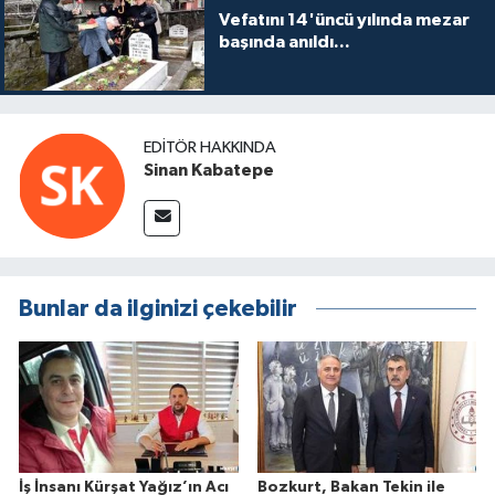
Vefatını 14'üncü yılında mezar
başında anıldı...
EDITÖR HAKKINDA
Sinan Kabatepe
Bunlar da ilginizi çekebilir
İş İnsanı Kürşat Yağız’ın Acı
Bozkurt, Bakan Tekin ile