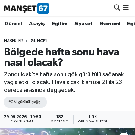
Güncel
Güncel
Asayiş
Eğitim
Siyaset
Ekonomi
Eğ
Asayiş
HABERLER
GÜNCEL
Bölgede hafta sonu hava
Siyaset
nasıl olacak?
Spor
Zonguldak’ta hafta sonu gök gürültülü sağanak
yağış etkili olacak. Hava sıcaklıkları ise 21 ila 23
Eğitim
derece arasında değişecek.
Ekonomi
#Gök gürültülü yağış
Kültür-Sanat
29.05.2026 - 19:50
182
1 DK
YAYINLANMA
GÖSTERIM
OKUNMA SÜRESI
Magazin