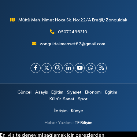
Müftü Mah. Nimet Hoca Sk. No:22/A Ereğli/Zonguldak
05072496310
zonguldakmanset67@gmail.com
Güncel
Asayiş
Eğitim
Siyaset
Ekonomi
Eğitim
Kültür-Sanat
Spor
İletişim
Künye
Haber Yazılımı:
TE Bilişim
En iyi site deneyimi sağlamak için çerezlerden