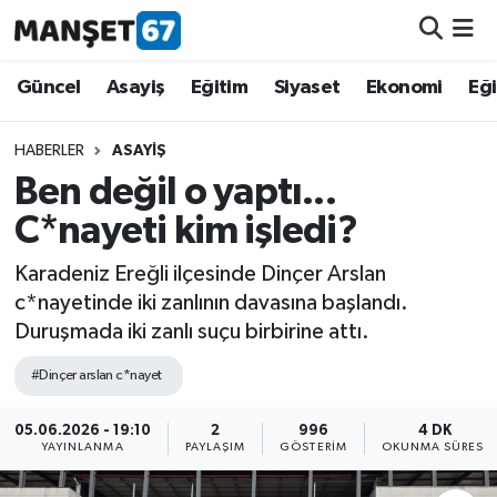
Güncel
Güncel
Asayiş
Eğitim
Siyaset
Ekonomi
Eğ
Asayiş
HABERLER
ASAYIŞ
Ben değil o yaptı...
Siyaset
C*nayeti kim işledi?
Spor
Karadeniz Ereğli ilçesinde Dinçer Arslan
c*nayetinde iki zanlının davasına başlandı.
Eğitim
Duruşmada iki zanlı suçu birbirine attı.
Ekonomi
#Dinçer arslan c*nayet
Kültür-Sanat
05.06.2026 - 19:10
2
996
4 DK
YAYINLANMA
PAYLAŞIM
GÖSTERIM
OKUNMA SÜRESI
Magazin