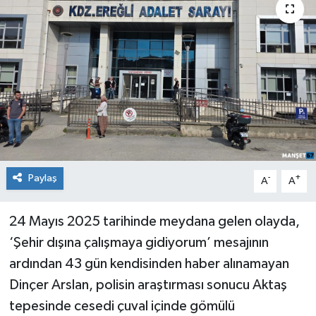
Medya
Mizah
Röportaj
Teknoloji
Paylaş
-
+
A
A
24 Mayıs 2025 tarihinde meydana gelen olayda,
‘Şehir dışına çalışmaya gidiyorum’ mesajının
ardından 43 gün kendisinden haber alınamayan
Dinçer Arslan, polisin araştırması sonucu Aktaş
tepesinde cesedi çuval içinde gömülü