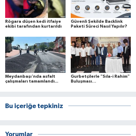
Rögara düşen kedi itfaiye
Güvenli Şekilde Backlink
ekibi tarafından kurtarıldı
Paketi Süreci Nasıl Yapılır?
Meydanbaşı'nda asfalt
Gurbetçilerle "Sıla-i Rahim"
çalışmaları tamamlandı...
Buluşması…
Bu içeriğe tepkiniz
Yorumlar