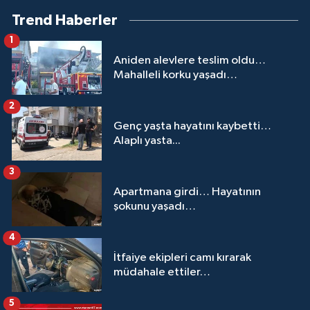
Trend Haberler
1
Aniden alevlere teslim oldu…
Mahalleli korku yaşadı…
2
Genç yaşta hayatını kaybetti…
Alaplı yasta...
3
Apartmana girdi… Hayatının
şokunu yaşadı…
4
İtfaiye ekipleri camı kırarak
müdahale ettiler…
5