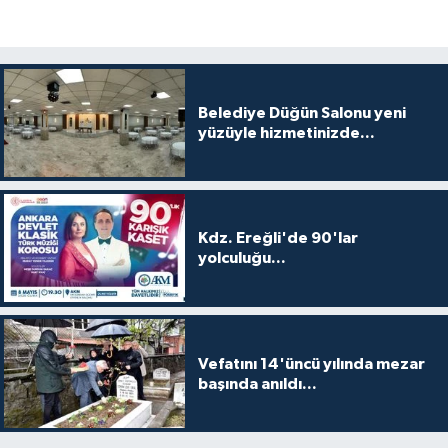
Belediye Düğün Salonu yeni
yüzüyle hizmetinizde...
Kdz. Ereğli'de 90'lar
yolculuğu...
Vefatını 14'üncü yılında mezar
başında anıldı...