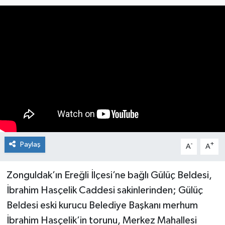
Medya
Mizah
Röportaj
Teknoloji
Paylaş
-
+
A
A
Zonguldak’ın Ereğli İlçesi’ne bağlı Gülüç Beldesi,
İbrahim Hasçelik Caddesi sakinlerinden; Gülüç
Beldesi eski kurucu Belediye Başkanı merhum
İbrahim Hasçelik’in torunu, Merkez Mahallesi