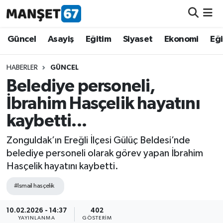
Güncel
Güncel
Asayiş
Eğitim
Siyaset
Ekonomi
Eğ
Asayiş
HABERLER
GÜNCEL
Belediye personeli,
Siyaset
İbrahim Hasçelik hayatını
Spor
kaybetti...
Eğitim
Zonguldak’ın Ereğli İlçesi Gülüç Beldesi’nde
belediye personeli olarak görev yapan İbrahim
Ekonomi
Hasçelik hayatını kaybetti.
#Ismail hasçelik
Kültür-Sanat
10.02.2026 - 14:37
402
Magazin
YAYINLANMA
GÖSTERIM