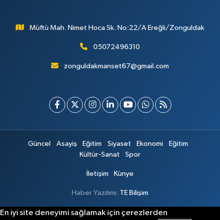
Müftü Mah. Nimet Hoca Sk. No:22/A Ereğli/Zonguldak
05072496310
zonguldakmanset67@gmail.com
Güncel
Asayiş
Eğitim
Siyaset
Ekonomi
Eğitim
Kültür-Sanat
Spor
İletişim
Künye
Haber Yazılımı:
TE Bilişim
En iyi site deneyimi sağlamak için çerezlerden