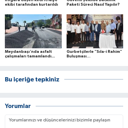
Rögara düşen kedi itfaiye
Güvenli Şekilde Backlink
ekibi tarafından kurtarıldı
Paketi Süreci Nasıl Yapılır?
Meydanbaşı'nda asfalt
Gurbetçilerle "Sıla-i Rahim"
çalışmaları tamamlandı...
Buluşması…
Bu içeriğe tepkiniz
Yorumlar