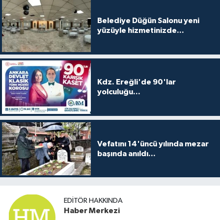
Belediye Düğün Salonu yeni
yüzüyle hizmetinizde...
Kdz. Ereğli'de 90'lar
yolculuğu...
Vefatını 14'üncü yılında mezar
başında anıldı...
EDITÖR HAKKINDA
Haber Merkezi