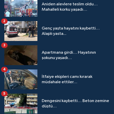
Aniden alevlere teslim oldu…
Mahalleli korku yaşadı…
2
Genç yaşta hayatını kaybetti…
Alaplı yasta...
3
Apartmana girdi… Hayatının
şokunu yaşadı…
4
İtfaiye ekipleri camı kırarak
müdahale ettiler…
5
Dengesini kaybetti… Beton zemine
düştü…