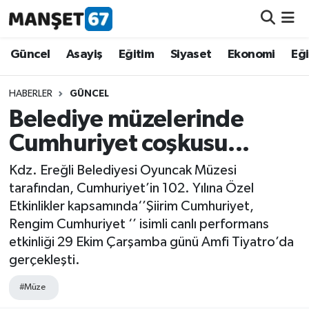
Güncel
Güncel
Asayiş
Eğitim
Siyaset
Ekonomi
Eğ
Asayiş
HABERLER
GÜNCEL
Belediye müzelerinde
Siyaset
Cumhuriyet coşkusu...
Spor
Kdz. Ereğli Belediyesi Oyuncak Müzesi
tarafından, Cumhuriyet’in 102. Yılına Özel
Eğitim
Etkinlikler kapsamında‘’Şiirim Cumhuriyet,
Rengim Cumhuriyet ‘’ isimli canlı performans
Ekonomi
etkinliği 29 Ekim Çarşamba günü Amfi Tiyatro’da
gerçekleşti.
Kültür-Sanat
#Müze
Magazin