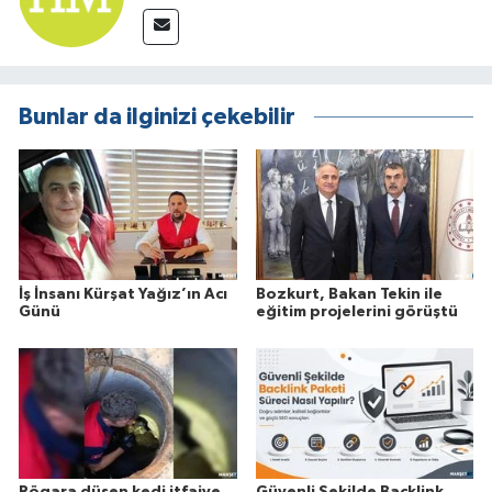
Bunlar da ilginizi çekebilir
İş İnsanı Kürşat Yağız’ın Acı
Bozkurt, Bakan Tekin ile
Günü
eğitim projelerini görüştü