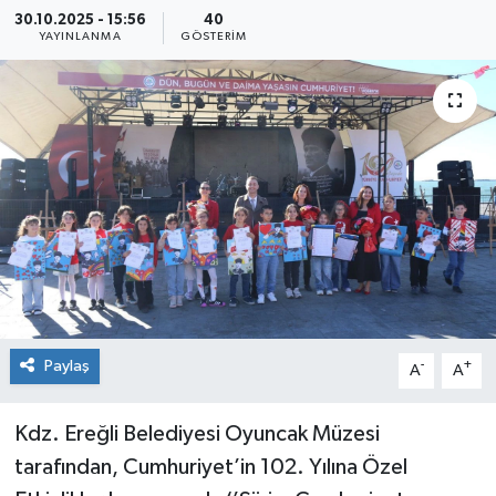
30.10.2025 - 15:56
40
Medya
YAYINLANMA
GÖSTERIM
Mizah
Röportaj
Teknoloji
Paylaş
-
+
A
A
Kdz. Ereğli Belediyesi Oyuncak Müzesi
tarafından, Cumhuriyet’in 102. Yılına Özel