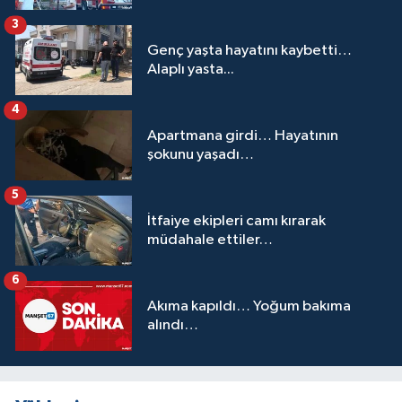
3
Genç yaşta hayatını kaybetti…
Alaplı yasta...
4
Apartmana girdi… Hayatının
şokunu yaşadı…
5
İtfaiye ekipleri camı kırarak
müdahale ettiler…
6
Akıma kapıldı… Yoğum bakıma
alındı…