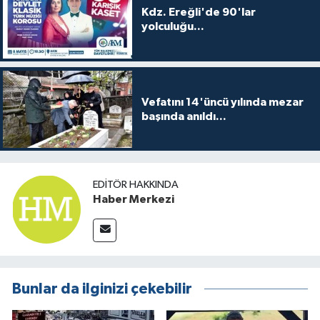
Kdz. Ereğli'de 90'lar
yolculuğu...
Vefatını 14'üncü yılında mezar
başında anıldı...
EDITÖR HAKKINDA
Haber Merkezi
Bunlar da ilginizi çekebilir