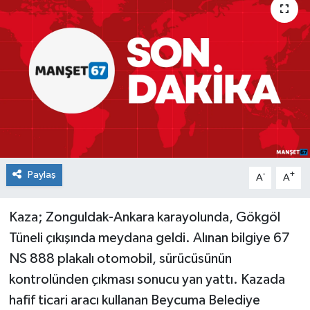
Medya
Mizah
Röportaj
Teknoloji
Paylaş
-
+
A
A
Kaza; Zonguldak-Ankara karayolunda, Gökgöl
Tüneli çıkışında meydana geldi. Alınan bilgiye 67
NS 888 plakalı otomobil, sürücüsünün
kontrolünden çıkması sonucu yan yattı. Kazada
hafif ticari aracı kullanan Beycuma Belediye