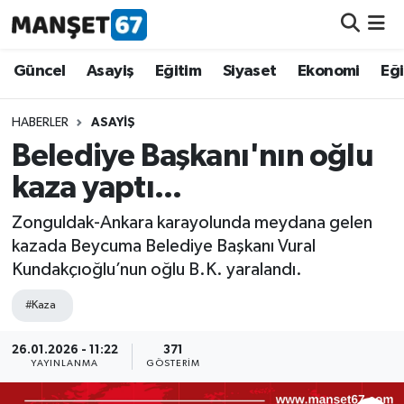
Güncel
Güncel
Asayiş
Eğitim
Siyaset
Ekonomi
Eğ
Asayiş
HABERLER
ASAYIŞ
Belediye Başkanı'nın oğlu
Siyaset
kaza yaptı...
Spor
Zonguldak-Ankara karayolunda meydana gelen
kazada Beycuma Belediye Başkanı Vural
Eğitim
Kundakçıoğlu’nun oğlu B.K. yaralandı.
Ekonomi
#Kaza
Kültür-Sanat
26.01.2026 - 11:22
371
YAYINLANMA
GÖSTERIM
Magazin