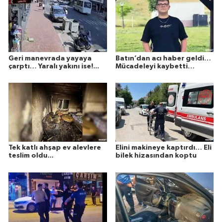
Geri manevrada yayaya
Batın’dan acı haber geldi…
çarptı… Yaralı yakını ise!...
Mücadeleyi kaybetti…
Tek katlı ahşap ev alevlere
Elini makineye kaptırdı… Eli
teslim oldu...
bilek hizasından koptu