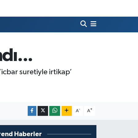
dı...
cbar suretiyle irtikap’
-
+
A
A
rend Haberler