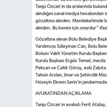
Tanju Özcan’ın da aralarında bulundu
alındığını sanal medya hesabından 
gözaltına alındım. Memleketimde bin
alındım. Bu benim için onurdur” ifade
Gözaltına alınan Bolu Belediye Başk
Yardımcısı Süleyman Can, Bolu Bel
Bolsev Vakfı Yönetim Kurulu Başkanı 
Kurulu Başkanı Ergün Temel, mecli
Pekcan ve Cahit Görüş, eski Zabıta 
Tahsin Arslan, İmar ve Şehircilik M
Hüseyin Ekrem Serin’in jandarmadak
AVUKATINDAN AÇIKLAMA
Tanju Özcan’ın avukatı Ferit Atalay