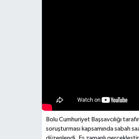
Medya
Mizah
Röportaj
Teknoloji
Bolu Cumhuriyet Başsavcılığı tarafın
soruşturması kapsamında sabah saa
düzenlendi. Eş zamanlı gerçekleşti