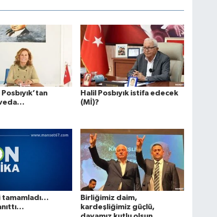
 Posbıyık’tan
Halil Posbıyık istifa edecek
 veda…
(Mİ)?
i tamamladı…
Birliğimiz daim,
anıttı…
kardeşliğimiz güçlü,
davamız kutlu olsun...