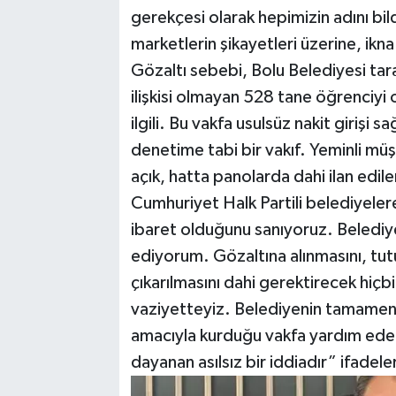
gerekçesi olarak hepimizin adını bild
marketlerin şikayetleri üzerine, ikna 
Gözaltı sebebi, Bolu Belediyesi ta
ilişkisi olmayan 528 tane öğrenciyi 
ilgili. Bu vakfa usulsüz nakit girişi s
denetime tabi bir vakıf. Yeminli müş
açık, hatta panolarda dahi ilan edilen
Cumhuriyet Halk Partili belediyelere
ibaret olduğunu sanıyoruz. Belediye
ediyorum. Gözaltına alınmasını, tut
çıkarılmasını dahi gerektirecek hiç
vaziyetteyiz. Belediyenin tamamen 
amacıyla kurduğu vakfa yardım edenl
dayanan asılsız bir iddiadır” ifadeler