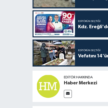
EDITÖRÜN SEÇTIĞI
Kdz. Ereğli'd
EDITÖRÜN SEÇTIĞI
Vefatını 14'ü
EDITÖR HAKKINDA
Haber Merkezi