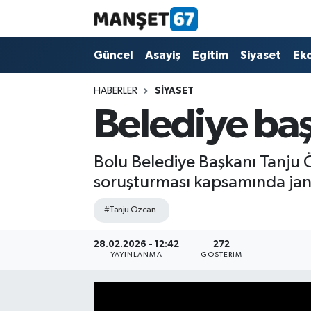
Güncel
Güncel
Asayiş
Eğitim
Siyaset
Ek
Asayiş
HABERLER
SIYASET
Belediye başk
Siyaset
Spor
Bolu Belediye Başkanı Tanju Ö
soruşturması kapsamında jan
Eğitim
#Tanju Özcan
Ekonomi
28.02.2026 - 12:42
272
YAYINLANMA
GÖSTERIM
Kültür-Sanat
Magazin