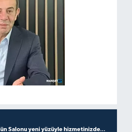
ün Salonu yeni yüzüyle hizmetinizde...