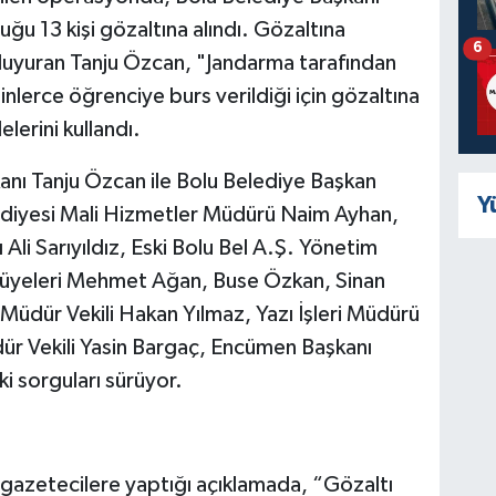
ğu 13 kişi gözaltına alındı. Gözaltına
6
duyuran Tanju Özcan, "Jandarma tarafından
lerce öğrenciye burs verildiği için gözaltına
lerini kullandı.
anı Tanju Özcan ile Bolu Belediye Başkan
Y
ediyesi Mali Hizmetler Müdürü Naim Ayhan,
Ali Sarıyıldız, Eski Bolu Bel A.Ş. Yönetim
s üyeleri Mehmet Ağan, Buse Özkan, Sinan
Müdür Vekili Hakan Yılmaz, Yazı İşleri Müdürü
üdür Vekili Yasin Bargaç, Encümen Başkanı
i sorguları sürüyor.
, gazetecilere yaptığı açıklamada, “Gözaltı