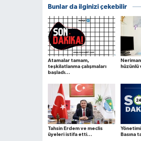
Bunlar da ilginizi çekebilir
Atamalar tamam,
Neriman
teşkilatlanma çalışmaları
hüzünlü
başladı…
Tahsin Erdem ve meclis
Yönetim
üyeleri istifa etti…
Basına t