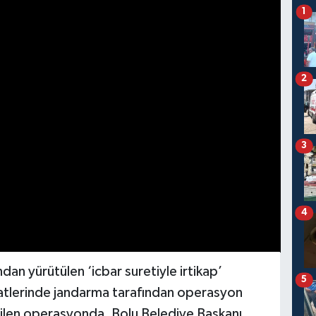
1
2
3
4
dan yürütülen ‘icbar suretiyle irtikap’
5
tlerinde jandarma tarafından operasyon
rilen operasyonda, Bolu Belediye Başkanı