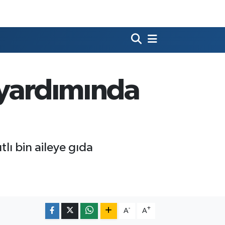
 yardımında
lı bin aileye gıda
-
+
A
A