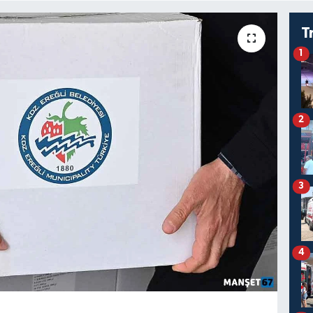
T
1
2
3
4