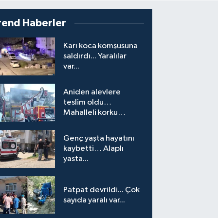
rend Haberler
Karı koca komşusuna
saldırdı... Yaralılar
var...
Aniden alevlere
teslim oldu…
Mahalleli korku
yaşadı…
Genç yaşta hayatını
kaybetti… Alaplı
yasta...
Patpat devrildi... Çok
sayıda yaralı var...