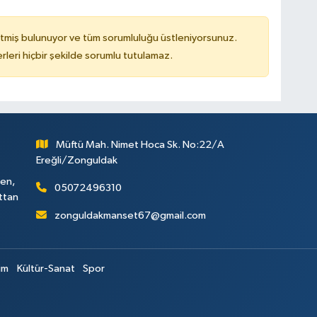
tmiş bulunuyor ve tüm sorumluluğu üstleniyorsunuz.
leri hiçbir şekilde sorumlu tutulamaz.
Müftü Mah. Nimet Hoca Sk. No:22/A
Ereğli/Zonguldak
ken,
05072496310
attan
zonguldakmanset67@gmail.com
im
Kültür-Sanat
Spor