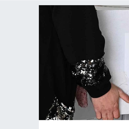
Medya
Mizah
Röportaj
Teknoloji