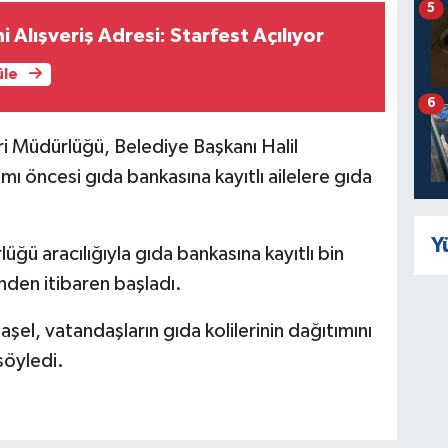
5
i Alışveriş Adresi: Starfest Açılıyor
üle
6
ri Müdürlüğü, Belediye Başkanı Halil
mı öncesi gıda bankasına kayıtlı ailelere gıda
Y
üğü aracılığıyla gıda bankasına kayıtlı bin
ünden itibaren başladı.
şel, vatandaşların gıda kolilerinin dağıtımını
söyledi.