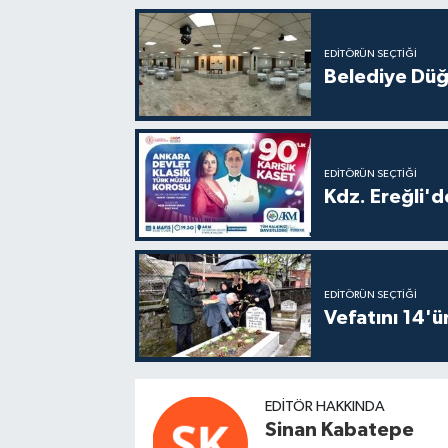
EDITÖRÜN SEÇTIĞI
Belediye Düğ
EDITÖRÜN SEÇTIĞI
Kdz. Ereğli'd
EDITÖRÜN SEÇTIĞI
Vefatını 14'ü
EDITÖR HAKKINDA
Sinan Kabatepe