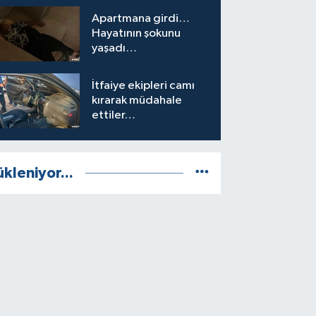
Apartmana girdi…
Hayatının şokunu
yaşadı…
İtfaiye ekipleri camı
kırarak müdahale
ettiler…
ükleniyor...