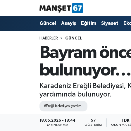
Güncel
Güncel
Asayiş
Eğitim
Siyaset
Ek
Asayiş
HABERLER
GÜNCEL
Bayram önces
Siyaset
bulunuyor
Spor
Eğitim
Karadeniz Ereğli Belediyesi, 
yardımında bulunuyor.
Ekonomi
#Ereğli belediyesi yardım
Kültür-Sanat
18.05.2026 - 18:44
57
1 DK
YAYINLANMA
GÖSTERIM
OKUNMA SÜ
Magazin