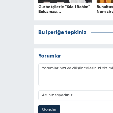
Gurbetçilerle "Sıla-i Rahim"
Bunaltıcı
Buluşması…
Nem zir
Bu içeriğe tepkiniz
Yorumlar
Gönder