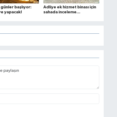
 günler başlıyor:
Adliye ek hizmet binası için
ve yapacak!
sahada inceleme...