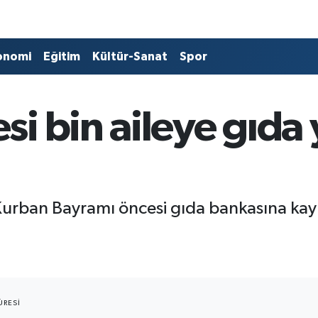
onomi
Eğitim
Kültür-Sanat
Spor
i bin aileye gıda
…
Kurban Bayramı öncesi gıda bankasına kayıt
RESI