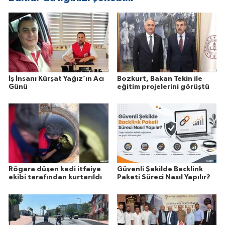
İş İnsanı Kürşat Yağız’ın Acı
Bozkurt, Bakan Tekin ile
Günü
eğitim projelerini görüştü
Rögara düşen kedi itfaiye
Güvenli Şekilde Backlink
ekibi tarafından kurtarıldı
Paketi Süreci Nasıl Yapılır?