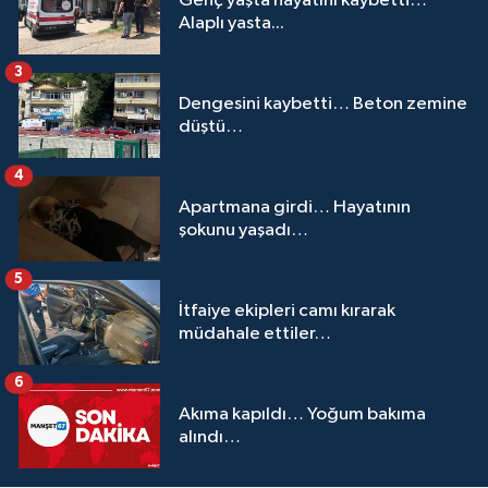
Genç yaşta hayatını kaybetti…
Alaplı yasta...
3
Dengesini kaybetti… Beton zemine
düştü…
4
Apartmana girdi… Hayatının
şokunu yaşadı…
5
İtfaiye ekipleri camı kırarak
müdahale ettiler…
6
Akıma kapıldı… Yoğum bakıma
alındı…