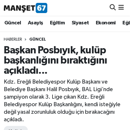
Güncel
Güncel
Asayiş
Eğitim
Siyaset
Ekonomi
Eğ
Asayiş
HABERLER
GÜNCEL
Başkan Posbıyık, kulüp
Siyaset
başkanlığını bıraktığını
Spor
açıkladı...
Eğitim
Kdz. Ereğli Belediyespor Kulüp Başkanı ve
Belediye Başkanı Halil Posbıyık, BAL Ligi’nde
Ekonomi
şampiyon olarak 3. Lige çıkan Kdz. Ereğli
Belediyespor Kulüp Başkanlığını, kendi isteğiyle
Kültür-Sanat
değil yasal zorunluluk olduğu için bırakacağını
açıkladı.
Magazin