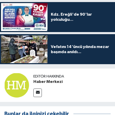
Kdz. Ereğli'de 90'lar
yolculuğu...
Vefatını 14'üncü yılında mezar
başında anıldı...
EDITÖR HAKKINDA
Haber Merkezi
Bunlar da ilginizi çekebilir