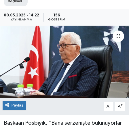
#Açıkladı
Medya
08.05.2025 - 14:22
156
YAYINLANMA
GÖSTERIM
Mizah
Röportaj
Teknoloji
Paylaş
-
+
A
A
Başkaan Posbıyık, “Bana serzenişte bulunuyorlar