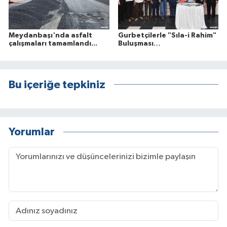
Meydanbaşı'nda asfalt
Gurbetçilerle "Sıla-i Rahim"
çalışmaları tamamlandı...
Buluşması…
Bu içeriğe tepkiniz
Yorumlar