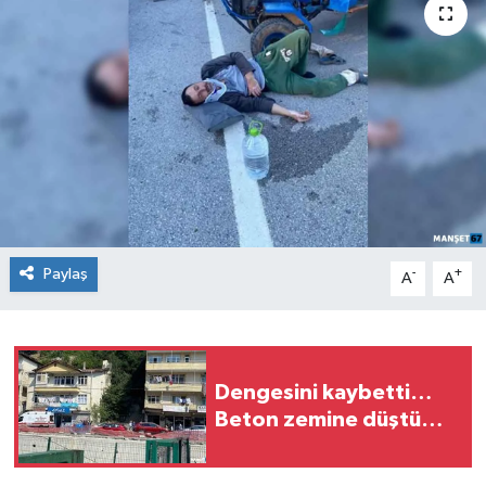
Medya
Mizah
Röportaj
Teknoloji
Paylaş
-
+
A
A
Dengesini kaybetti…
Beton zemine düştü…