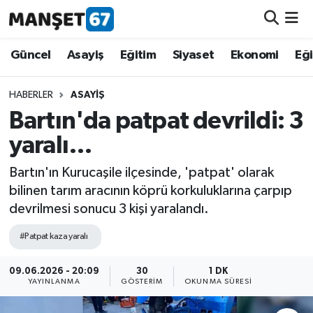
Güncel
Güncel
Asayiş
Eğitim
Siyaset
Ekonomi
Eğ
Asayiş
HABERLER
ASAYIŞ
Bartın'da patpat devrildi: 3
Siyaset
yaralı…
Spor
Bartın'ın Kurucaşile ilçesinde, 'patpat' olarak
bilinen tarım aracının köprü korkuluklarına çarpıp
Eğitim
devrilmesi sonucu 3 kişi yaralandı.
Ekonomi
#Patpat kaza yaralı
Kültür-Sanat
09.06.2026 - 20:09
30
1 DK
YAYINLANMA
GÖSTERIM
OKUNMA SÜRESI
Magazin