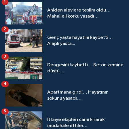
1
Aniden alevlere teslim oldu…
Mahalleli korku yaşadı…
2
Genç yaşta hayatını kaybetti…
Alaplı yasta...
3
Dengesini kaybetti… Beton zemine
düştü…
4
Apartmana girdi… Hayatının
şokunu yaşadı…
5
İtfaiye ekipleri camı kırarak
müdahale ettiler…