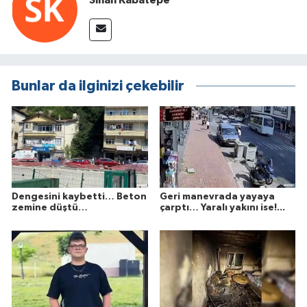
Bunlar da ilginizi çekebilir
Dengesini kaybetti… Beton
Geri manevrada yayaya
zemine düştü…
çarptı… Yaralı yakını ise!...