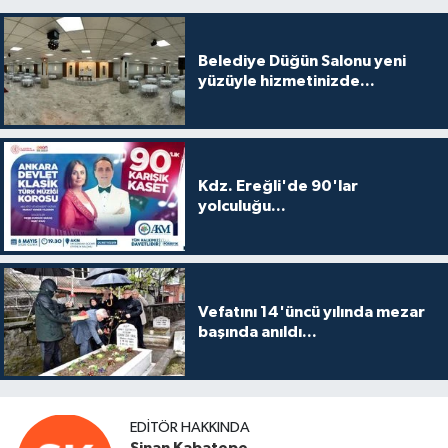
Belediye Düğün Salonu yeni
yüzüyle hizmetinizde...
Kdz. Ereğli'de 90'lar
yolculuğu...
Vefatını 14'üncü yılında mezar
başında anıldı...
EDITÖR HAKKINDA
Sinan Kabatepe