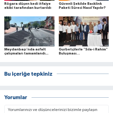
Rögara düşen kedi itfaiye
Güvenli Şekilde Backlink
ekibi tarafından kurtarıldı
Paketi Süreci Nasıl Yapılır?
Meydanbaşı'nda asfalt
Gurbetçilerle "Sıla-i Rahim"
çalışmaları tamamlandı...
Buluşması…
Bu içeriğe tepkiniz
Yorumlar