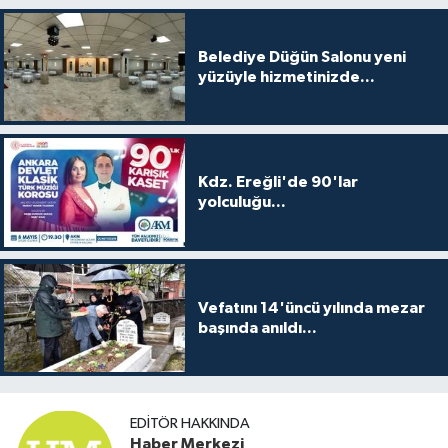
Belediye Düğün Salonu yeni
yüzüyle hizmetinizde...
Kdz. Ereğli'de 90'lar
yolculuğu...
Vefatını 14'üncü yılında mezar
başında anıldı...
EDITÖR HAKKINDA
Haber Merkezi