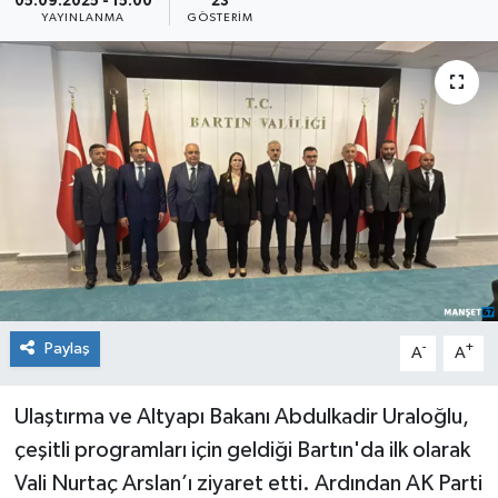
05.09.2025 - 15:00
23
YAYINLANMA
GÖSTERIM
Medya
Mizah
Röportaj
Teknoloji
Paylaş
-
+
A
A
Ulaştırma ve Altyapı Bakanı Abdulkadir Uraloğlu,
çeşitli programları için geldiği Bartın'da ilk olarak
Vali Nurtaç Arslan’ı ziyaret etti. Ardından AK Parti