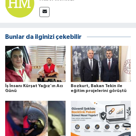
Bunlar da ilginizi çekebilir
İş İnsanı Kürşat Yağız’ın Acı
Bozkurt, Bakan Tekin ile
Günü
eğitim projelerini görüştü