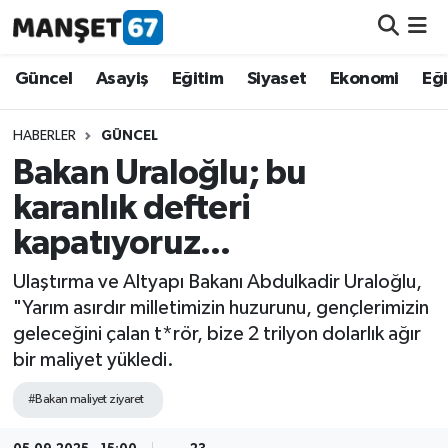
Güncel
Güncel
Asayiş
Eğitim
Siyaset
Ekonomi
Eğ
Asayiş
HABERLER
GÜNCEL
Bakan Uraloğlu; bu
Siyaset
karanlık defteri
Spor
kapatıyoruz...
Eğitim
Ulaştırma ve Altyapı Bakanı Abdulkadir Uraloğlu,
"Yarım asırdır milletimizin huzurunu, gençlerimizin
Ekonomi
geleceğini çalan t*rör, bize 2 trilyon dolarlık ağır
bir maliyet yükledi.
Kültür-Sanat
#Bakan maliyet ziyaret
Magazin