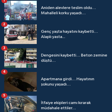
1
Aniden alevlere teslim oldu…
Mahalleli korku yaşadı…
2
Genç yaşta hayatını kaybetti…
Alaplı yasta...
3
Dengesini kaybetti… Beton zemine
düştü…
4
Apartmana girdi… Hayatının
şokunu yaşadı…
5
İtfaiye ekipleri camı kırarak
müdahale ettiler…