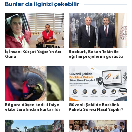
Bunlar da ilginizi çekebilir
İş İnsanı Kürşat Yağız’ın Acı
Bozkurt, Bakan Tekin ile
Günü
eğitim projelerini görüştü
Rögara düşen kedi itfaiye
Güvenli Şekilde Backlink
ekibi tarafından kurtarıldı
Paketi Süreci Nasıl Yapılır?