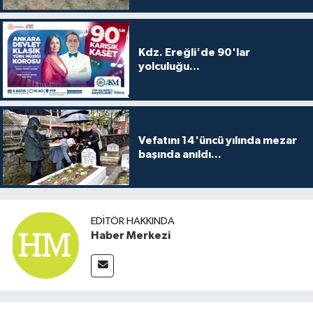
Kdz. Ereğli'de 90'lar
yolculuğu...
Vefatını 14'üncü yılında mezar
başında anıldı...
EDITÖR HAKKINDA
Haber Merkezi