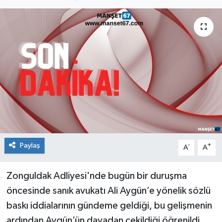
Medya
Mizah
Röportaj
Teknoloji
Paylaş
-
+
A
A
Zonguldak Adliyesi'nde bugün bir duruşma
öncesinde sanık avukatı Ali Aygün’e yönelik sözlü
baskı iddialarının gündeme geldiği, bu gelişmenin
ardından Aygün’ün davadan çekildiği öğrenildi.