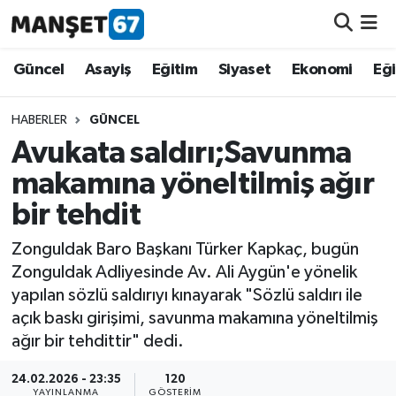
Güncel
Güncel
Asayiş
Eğitim
Siyaset
Ekonomi
Eğ
Asayiş
HABERLER
GÜNCEL
Avukata saldırı;Savunma
Siyaset
makamına yöneltilmiş ağır
Spor
bir tehdit
Eğitim
Zonguldak Baro Başkanı Türker Kapkaç, bugün
Zonguldak Adliyesinde Av. Ali Aygün'e yönelik
Ekonomi
yapılan sözlü saldırıyı kınayarak "Sözlü saldırı ile
açık baskı girişimi, savunma makamına yöneltilmiş
Kültür-Sanat
ağır bir tehdittir" dedi.
24.02.2026 - 23:35
120
Magazin
YAYINLANMA
GÖSTERIM