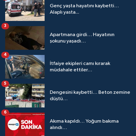
Genç yaşta hayatını kaybetti…
Alaplı yasta...
3
Apartmana girdi… Hayatının
şokunu yaşadı…
4
İtfaiye ekipleri camı kırarak
müdahale ettiler…
5
Dengesini kaybetti… Beton zemine
düştü…
6
Akıma kapıldı… Yoğum bakıma
alındı…