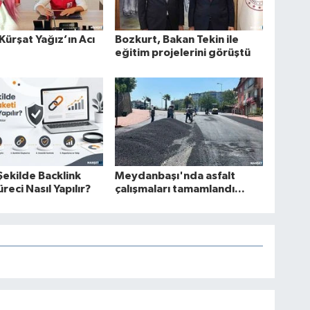
 Kürşat Yağız’ın Acı
Bozkurt, Bakan Tekin ile
eğitim projelerini görüştü
Şekilde Backlink
Meydanbaşı'nda asfalt
reci Nasıl Yapılır?
çalışmaları tamamlandı...