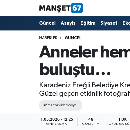
Güncel
Güncel
Asayiş
Eğitim
Siyaset
Ek
Asayiş
HABERLER
GÜNCEL
Anneler hem
Siyaset
buluştu…
Spor
Eğitim
Karadeniz Ereğli Belediye Kreş
Güzel geçen etkinlik fotoğraf 
Ekonomi
#Kreş etkinlik belediye
Kültür-Sanat
11.05.2026 - 12:25
48
1 DK
YAYINLANMA
GÖSTERIM
OKUNMA SÜ
Magazin