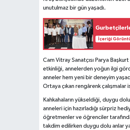
unutulmaz bir gün yaşadı.
Gurbetçilerl
İçeriği Görünt
Cam Vitray Sanatçısı Parya Başkurt
etkinliği, annelerden yoğun ilgi gör
anneler hem yeni bir deneyim yaşadı 
Ortaya çıkan rengârenk çalışmalar ise
Kahkahaların yükseldiği, duygu dol
anneleri için hazırladığı sürpriz he
öğretmenler ve öğrenciler tarafınd
takdim edilirken duygu dolu anlar y