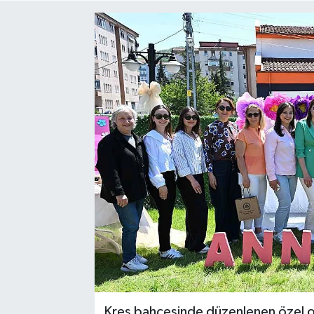
Medya
Mizah
Röportaj
Teknoloji
Kreş bahçesinde düzenlenen özel or