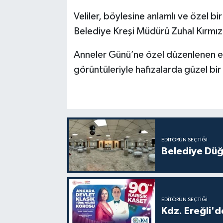
Veliler, böylesine anlamlı ve özel b
Belediye Kreşi Müdürü Zuhal Kırmız
Anneler Günü’ne özel düzenlenen etk
görüntüleriyle hafızalarda güzel bir i
EDITÖRÜN SEÇTIĞI
Belediye Düğ
EDITÖRÜN SEÇTIĞI
Kdz. Ereğli'd