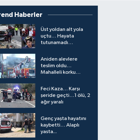
rend Haberler
Üst yoldan alt yola
uçtu… Hayata
tutunamadı…
Aniden alevlere
teslim oldu…
Mahalleli korku
yaşadı…
Feci Kaza… Karşı
şeride geçti…1 ölü, 2
ağır yaralı
Genç yaşta hayatını
kaybetti… Alaplı
yasta...