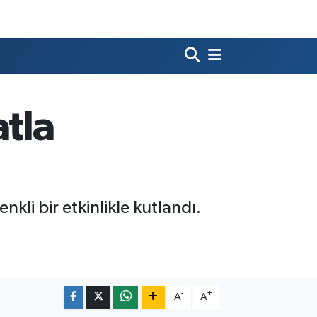
tla
kli bir etkinlikle kutlandı.
-
+
A
A