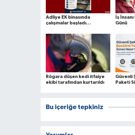
Adliye EK binasında
İş İnsanı
çalışmalar başladı…
Günü
Rögara düşen kedi itfaiye
Güvenli 
ekibi tarafından kurtarıldı
Paketi Sü
Bu içeriğe tepkiniz