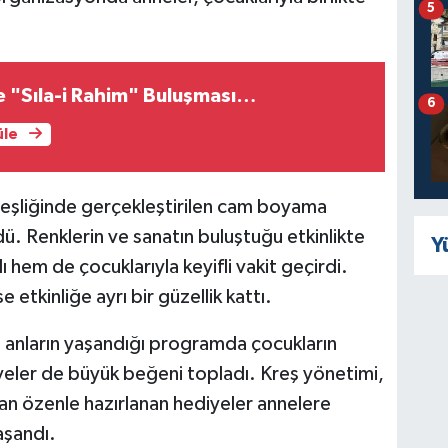
5
e "Sıla-i Rahim" Buluşması…
6
üle
 eşliğinde gerçekleştirilen cam boyama
dü. Renklerin ve sanatın buluştuğu etkinlikte
Y
hem de çocuklarıyla keyifli vakit geçirdi.
 etkinliğe ayrı bir güzellik kattı.
u anların yaşandığı programda çocukların
diyeler de büyük beğeni topladı. Kreş yönetimi,
an özenle hazırlanan hediyeler annelere
aşandı.