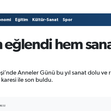
onomi
Eğitim
Kültür-Sanat
Spor
 eğlendi hem sana
i’nde Anneler Günü bu yıl sanat dolu ve ren
karesi ile son buldu.
RESI