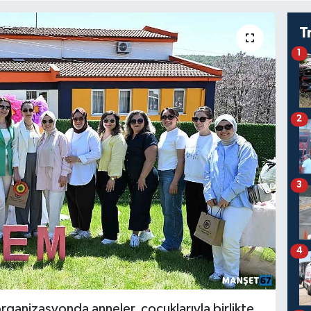
T
1
2
3
4
ganizasyonda anneler, çocuklarıyla birlikte