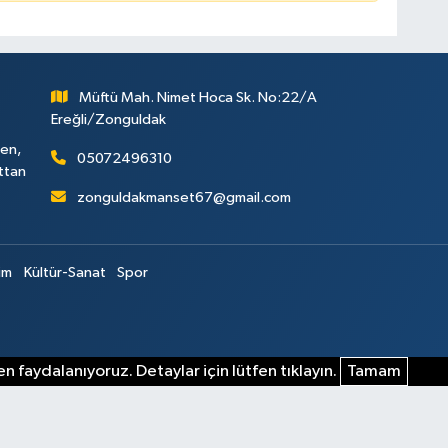
Müftü Mah. Nimet Hoca Sk. No:22/A
Ereğli/Zonguldak
ken,
05072496310
attan
zonguldakmanset67@gmail.com
im
Kültür-Sanat
Spor
n faydalanıyoruz. Detaylar için lütfen tıklayın.
Tamam