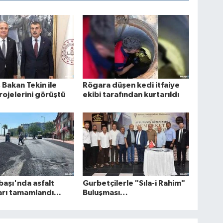
 Bakan Tekin ile
Rögara düşen kedi itfaiye
rojelerini görüştü
ekibi tarafından kurtarıldı
aşı'nda asfalt
Gurbetçilerle "Sıla-i Rahim"
arı tamamlandı...
Buluşması…