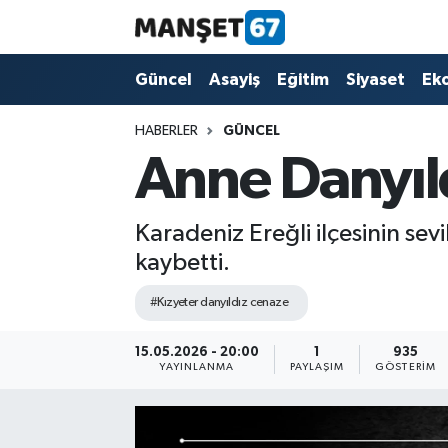
Güncel
Güncel
Asayiş
Eğitim
Siyaset
Ek
Asayiş
HABERLER
GÜNCEL
Anne Danyıld
Siyaset
Spor
Karadeniz Ereğli ilçesinin sev
kaybetti.
Eğitim
#Kızyeter danyıldız cenaze
Ekonomi
15.05.2026 - 20:00
1
935
YAYINLANMA
PAYLAŞIM
GÖSTERIM
Kültür-Sanat
Magazin