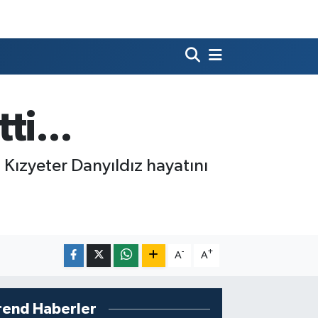
ti...
i Kızyeter Danyıldız hayatını
-
+
A
A
rend Haberler