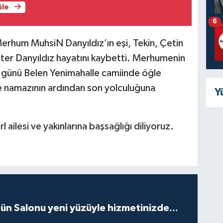
üle
6
 Merhum MuhsiN Danyıldız’ın eşi, Tekin, Çetin
eter Danyıldız hayatını kaybetti. Merhumenin
günü Belen Yenimahalle camiinde öğle
e namazının ardından son yolculuğuna
Y
ilesi ve yakınlarına başsağlığı diliyoruz.
ün Salonu yeni yüzüyle hizmetinizde...