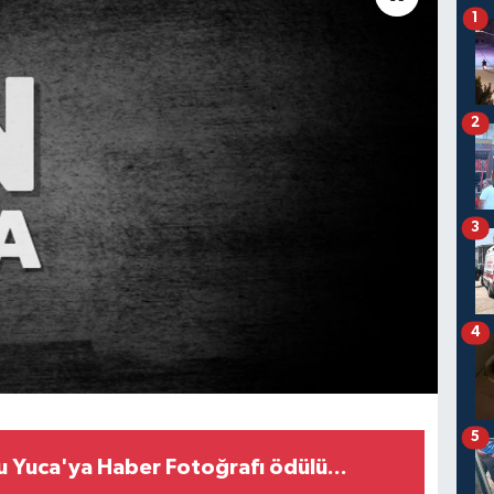
1
2
3
4
5
 Yuca'ya Haber Fotoğrafı ödülü...