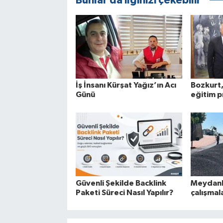
Bunlar da ilginizi çekebilir
İş İnsanı Kürşat Yağız’ın Acı
Bozkurt,
Günü
eğitim p
Güvenli Şekilde Backlink
Meydanb
Paketi Süreci Nasıl Yapılır?
çalışmal