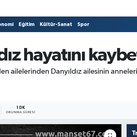
onomi
Eğitim
Kültür-Sanat
Spor
ız hayatını kaybet
ilen ailelerinden Danyıldız ailesinin anneler
1 DK
OKUNMA SÜRESI
T