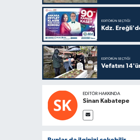
EDITÖRÜN SEÇTIĞI
Kdz. Ereğli'd
EDITÖRÜN SEÇTIĞI
Vefatını 14'ü
EDITÖR HAKKINDA
Sinan Kabatepe