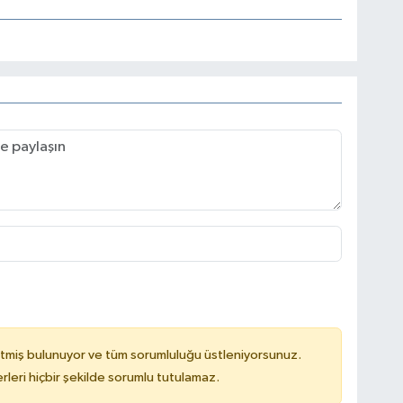
tmiş bulunuyor ve tüm sorumluluğu üstleniyorsunuz.
leri hiçbir şekilde sorumlu tutulamaz.