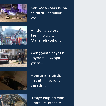
Karı koca komşusuna
saldırdı... Yaralılar
var...
Aniden alevlere
teslim oldu…
Mahalleli korku
yaşadı…
Genç yaşta hayatını
kaybetti… Alaplı
yasta...
Apartmana girdi…
Hayatının şokunu
yaşadı…
İtfaiye ekipleri camı
kırarak müdahale