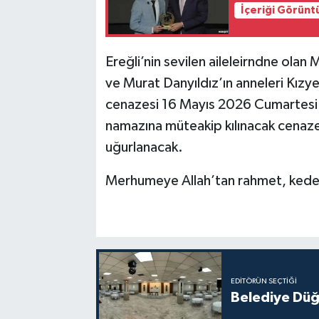
İçeriği Görünt
Ereğli’nin sevilen aileleirndne olan
ve Murat Danyıldız’ın anneleri Kızy
cenazesi 16 Mayıs 2026 Cumartesi 
namazına müteakip kılınacak cenaz
uğurlanacak.
Merhumeye Allah’tan rahmet, kederl a
EDITÖRÜN SEÇTIĞI
Belediye Düğ