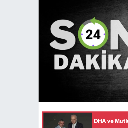
Medya
Mizah
Röportaj
Teknoloji
DHA ve Mutlu