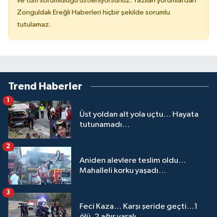
ve tüm sorumluluğu üstleniyorsunuz. Yazılan yorumlardan
Zonguldak Ereğli Haberleri hiçbir şekilde sorumlu
tutulamaz.
Trend Haberler
1
Üst yoldan alt yola uçtu… Hayata
tutunamadı…
2
Aniden alevlere teslim oldu…
Mahalleli korku yaşadı…
3
Feci Kaza… Karşı şeride geçti…1
ölü, 2 ağır yaralı