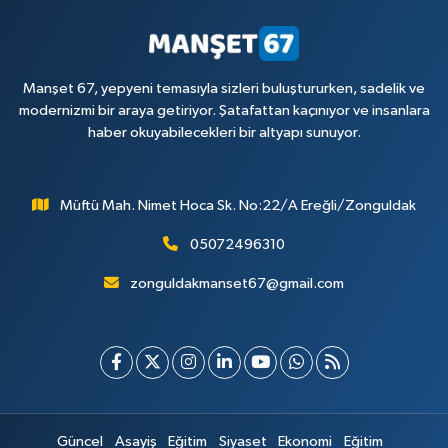
Manşet 67, yepyeni temasıyla sizleri buluştururken, sadelik ve
modernizmi bir araya getiriyor. Şatafattan kaçınıyor ve insanlara
haber okuyabilecekleri bir altyapı sunuyor.
Müftü Mah. Nimet Hoca Sk. No:22/A Ereğli/Zonguldak
05072496310
zonguldakmanset67@gmail.com
Güncel
Asayiş
Eğitim
Siyaset
Ekonomi
Eğitim