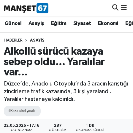
Güncel
Güncel
Asayiş
Eğitim
Siyaset
Ekonomi
Eğ
Asayiş
HABERLER
ASAYIŞ
Alkollü sürücü kazaya
Siyaset
sebep oldu… Yaralılar
Spor
var…
Eğitim
Düzce’de, Anadolu Otoyolu’nda 3 aracın karıştığı
zincirleme trafik kazasında, 3 kişi yaralandı.
Ekonomi
Yaralılar hastaneye kaldırıldı.
#Kaza alkol yaralı
Kültür-Sanat
22.05.2026 - 17:16
287
1 DK
Magazin
YAYINLANMA
GÖSTERIM
OKUNMA SÜRESI