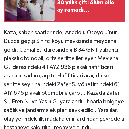
30 yıllık çifti ölüm bile
ayıramadı…
Kaza, sabah saatlerinde, Anadolu Otoyolu'nun
Düzce geçişi Sinirci köyü mevkisinde meydana
geldi. Cemal E. idaresindeki B 34 GNT yabancı
plakalı otomobil, orta şeritte ilerleyen Mevlana
G. idaresindeki 41 AYZ 936 plakalı hafif ticari
araca arkadan çarptı. Hafif ticari araç da sol
şeritte seyir halindeki Zafer Ş. yönetimindeki 61
AIY 675 plakalı otomobile çarptı. Kazada Zafer
Ş., Eren N. ve Yasin G. yaralandı. İhbarla bölgeye
sağlık ve jandarma ekipleri sevk edildi. Yaralılar,
olay yerindeki ilk müdahalenin ardından çevredeki
hastaneye kaldırılıp, tedaviye alındı.