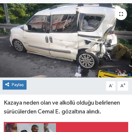
Medya
Mizah
Röportaj
Teknoloji
Paylaş
-
+
A
A
Kazaya neden olan ve alkollü olduğu belirlenen
sürücülerden Cemal E. gözaltına alındı.