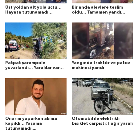
Üst yoldan alt yola uçtu…
Bir anda alevlere teslim
Hayata tutunamadı…
oldu… Tamamen yandı…
Patpat şarampole
Yangında traktör ve patoz
yuvarlandı… Yaralılar var…
makinesi yandı
Onarım yaparken akıma
Otomobil ile elektrikli
kapıldı… Yaşama
bisiklet çarpıştı; 1 ağır yaralı
tutunamadı....