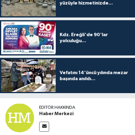
yüzüyle hizmetinizde...
Kdz. Ereğli'de 90'lar
yolculuğu...
Vefatını 14'üncü yılında mezar
başında anıldı...
EDITÖR HAKKINDA
Haber Merkezi