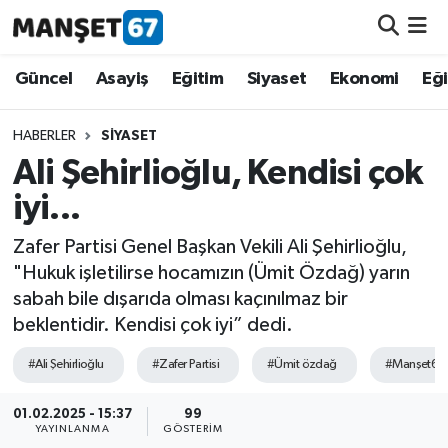
Güncel
Güncel
Asayiş
Eğitim
Siyaset
Ekonomi
Eğ
Asayiş
HABERLER
SIYASET
Ali Şehirlioğlu, Kendisi çok
Siyaset
iyi...
Spor
Zafer Partisi Genel Başkan Vekili Ali Şehirlioğlu,
"Hukuk işletilirse hocamızın (Ümit Özdağ) yarın
Eğitim
sabah bile dışarıda olması kaçınılmaz bir
beklentidir. Kendisi çok iyi” dedi.
Ekonomi
#Ali Şehirlioğlu
#Zafer Partisi
#Ümit özdağ
#Manşet67
Kültür-Sanat
01.02.2025 - 15:37
99
YAYINLANMA
GÖSTERIM
Magazin