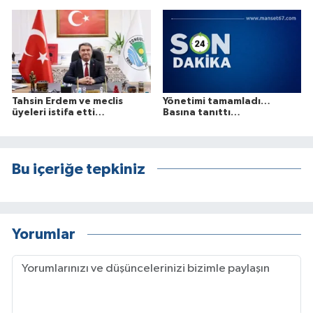
Tahsin Erdem ve meclis
Yönetimi tamamladı…
üyeleri istifa etti…
Basına tanıttı…
Bu içeriğe tepkiniz
Yorumlar