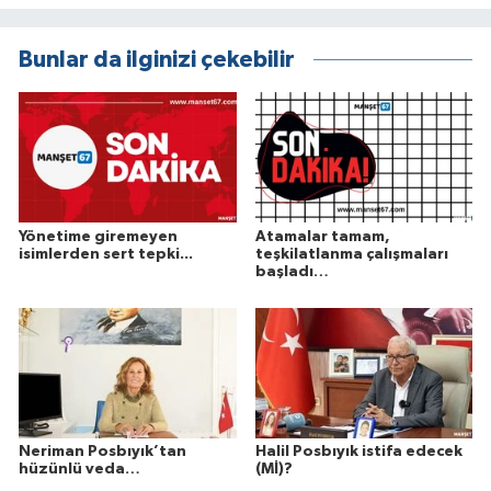
Bunlar da ilginizi çekebilir
Yönetime giremeyen
Atamalar tamam,
isimlerden sert tepki...
teşkilatlanma çalışmaları
başladı…
Neriman Posbıyık’tan
Halil Posbıyık istifa edecek
hüzünlü veda…
(Mİ)?