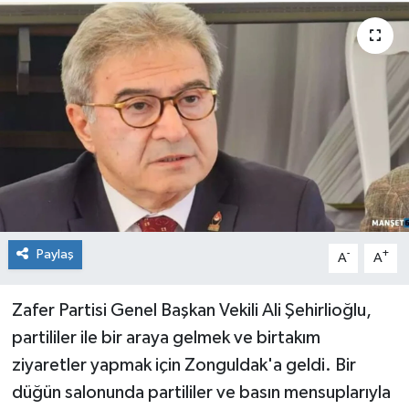
Medya
Mizah
Röportaj
Teknoloji
Paylaş
-
+
A
A
Zafer Partisi Genel Başkan Vekili Ali Şehirlioğlu,
partililer ile bir araya gelmek ve birtakım
ziyaretler yapmak için Zonguldak'a geldi. Bir
düğün salonunda partililer ve basın mensuplarıyla