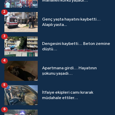
Mahalleli korku yaşadı…
2
Genç yaşta hayatını kaybetti…
Alaplı yasta...
3
Dengesini kaybetti… Beton zemine
düştü…
4
Apartmana girdi… Hayatının
şokunu yaşadı…
5
İtfaiye ekipleri camı kırarak
müdahale ettiler…
6