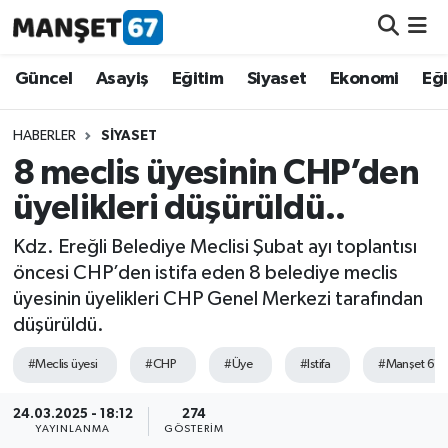
Güncel
Güncel
Asayiş
Eğitim
Siyaset
Ekonomi
Eğ
Asayiş
HABERLER
SIYASET
8 meclis üyesinin CHP’den
Siyaset
üyelikleri düşürüldü..
Spor
Kdz. Ereğli Belediye Meclisi Şubat ayı toplantısı
öncesi CHP’den istifa eden 8 belediye meclis
Eğitim
üyesinin üyelikleri CHP Genel Merkezi tarafından
düşürüldü.
Ekonomi
#Meclis üyesi
#CHP
#Üye
#Istifa
#Manşet 67
Kültür-Sanat
24.03.2025 - 18:12
274
YAYINLANMA
GÖSTERIM
Magazin