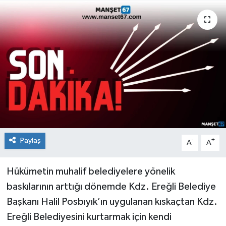
Medya
Mizah
Röportaj
Teknoloji
Paylaş
-
+
A
A
Hükümetin muhalif belediyelere yönelik
baskılarının arttığı dönemde Kdz. Ereğli Belediye
Başkanı Halil Posbıyık’ın uygulanan kıskaçtan Kdz.
Ereğli Belediyesini kurtarmak için kendi