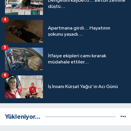
Dengesini kaybetti… Beton zemine
düştü…
4
Apartmana girdi… Hayatının
şokunu yaşadı…
5
İtfaiye ekipleri camı kırarak
müdahale ettiler…
6
İş İnsanı Kürşat Yağız’ın Acı Günü
Yükleniyor...