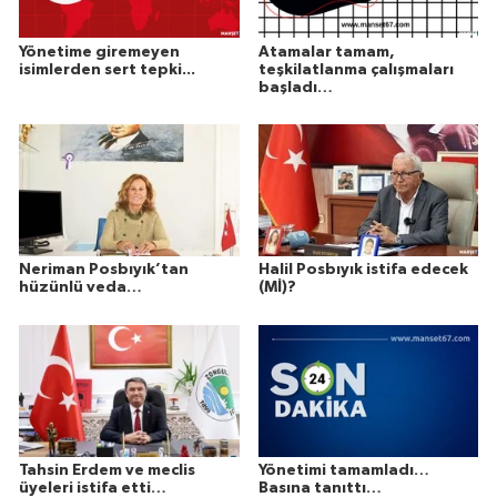
Yönetime giremeyen
Atamalar tamam,
isimlerden sert tepki...
teşkilatlanma çalışmaları
başladı…
Neriman Posbıyık’tan
Halil Posbıyık istifa edecek
hüzünlü veda…
(Mİ)?
Tahsin Erdem ve meclis
Yönetimi tamamladı…
üyeleri istifa etti…
Basına tanıttı…