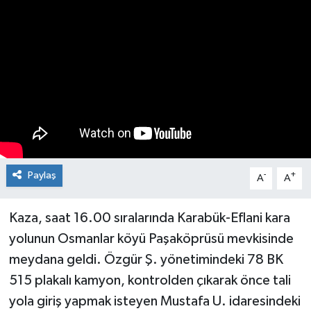
Medya
Mizah
Röportaj
Teknoloji
Paylaş
-
+
A
A
Kaza, saat 16.00 sıralarında Karabük-Eflani kara
yolunun Osmanlar köyü Paşaköprüsü mevkisinde
meydana geldi. Özgür Ş. yönetimindeki 78 BK
515 plakalı kamyon, kontrolden çıkarak önce tali
yola giriş yapmak isteyen Mustafa U. idaresindeki