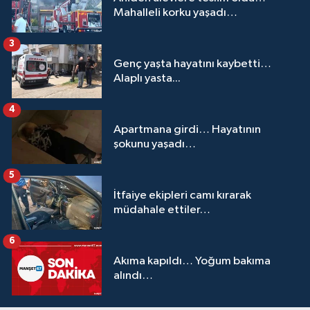
Mahalleli korku yaşadı…
3
Genç yaşta hayatını kaybetti…
Alaplı yasta...
4
Apartmana girdi… Hayatının
şokunu yaşadı…
5
İtfaiye ekipleri camı kırarak
müdahale ettiler…
6
Akıma kapıldı… Yoğum bakıma
alındı…