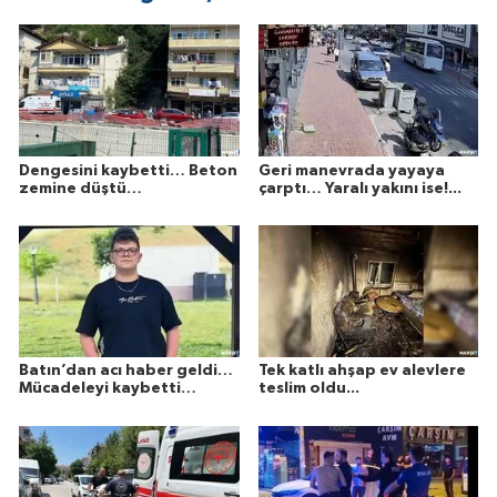
Dengesini kaybetti… Beton
Geri manevrada yayaya
zemine düştü…
çarptı… Yaralı yakını ise!...
Batın’dan acı haber geldi…
Tek katlı ahşap ev alevlere
Mücadeleyi kaybetti…
teslim oldu...