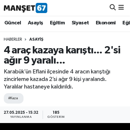
Güncel
Güncel
Asayiş
Eğitim
Siyaset
Ekonomi
Eğ
Asayiş
HABERLER
ASAYIŞ
4 araç kazaya karıştı... 2'si
Siyaset
ağır 9 yaralı...
Spor
Karabük’ün Eflani ilçesinde 4 aracın karıştığı
zincirleme kazada 2’si ağır 9 kişi yaralandı.
Eğitim
Yaralılar hastaneye kaldırıldı.
Ekonomi
#Kaza
Kültür-Sanat
27.05.2025 - 15:32
185
YAYINLANMA
GÖSTERIM
Magazin