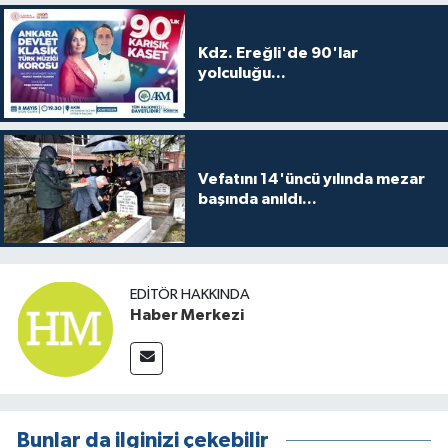
Kdz. Ereğli'de 90'lar
yolculuğu...
Vefatını 14'üncü yılında mezar
başında anıldı...
EDITÖR HAKKINDA
Haber Merkezi
Bunlar da ilginizi çekebilir