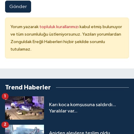
Gönder
Yorum yazarak
topluluk kurallarımızı
kabul etmiş bulunuyor
ve tüm sorumluluğu üstleniyorsunuz. Yazılan yorumlardan
Zonguldak Ereğli Haberleri hiçbir şekilde sorumlu
tutulamaz.
Trend Haberler
1
Karı koca komşusuna saldırdı...
Yaralılar var...
2
Aniden alevlere teslim oldu…