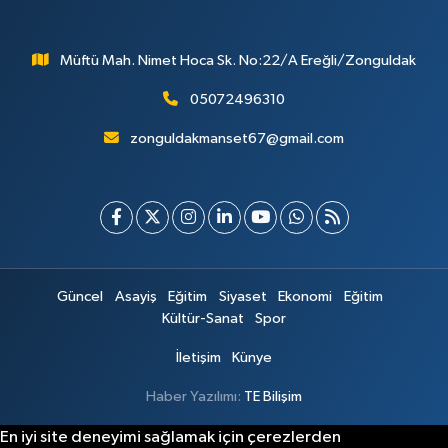
Müftü Mah. Nimet Hoca Sk. No:22/A Ereğli/Zonguldak
05072496310
zonguldakmanset67@gmail.com
Güncel
Asayiş
Eğitim
Siyaset
Ekonomi
Eğitim
Kültür-Sanat
Spor
İletişim
Künye
Haber Yazılımı:
TE Bilişim
En iyi site deneyimi sağlamak için çerezlerden