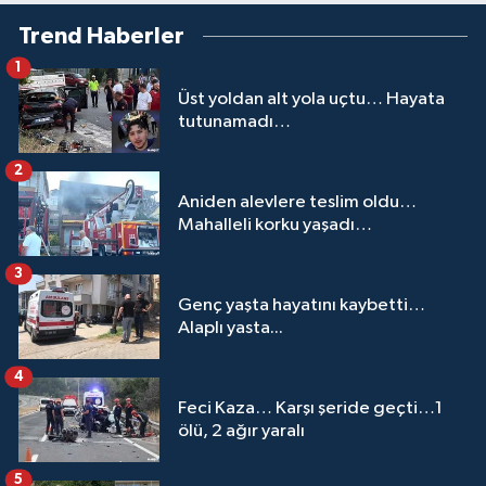
Trend Haberler
1
Üst yoldan alt yola uçtu… Hayata
tutunamadı…
2
Aniden alevlere teslim oldu…
Mahalleli korku yaşadı…
3
Genç yaşta hayatını kaybetti…
Alaplı yasta...
4
Feci Kaza… Karşı şeride geçti…1
ölü, 2 ağır yaralı
5