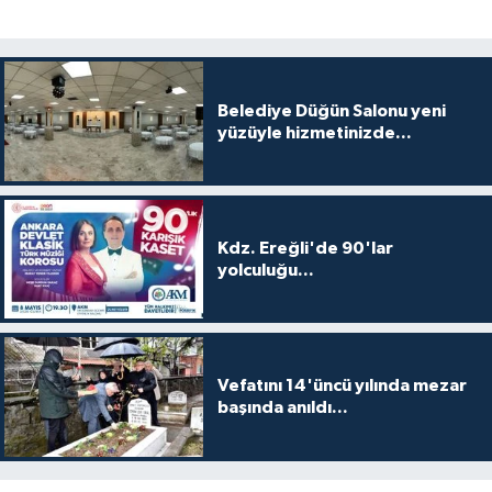
Belediye Düğün Salonu yeni
yüzüyle hizmetinizde...
Kdz. Ereğli'de 90'lar
yolculuğu...
Vefatını 14'üncü yılında mezar
başında anıldı...