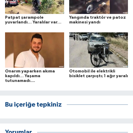
Patpat şarampole
Yangında traktör ve patoz
yuvarlandı… Yaralılar var…
makinesi yandı
Onarım yaparken akıma
Otomobil ile elektrikli
kapıldı… Yaşama
bisiklet çarpıştı; 1 ağır yaralı
tutunamadı....
Bu içeriğe tepkiniz
Yorumlar