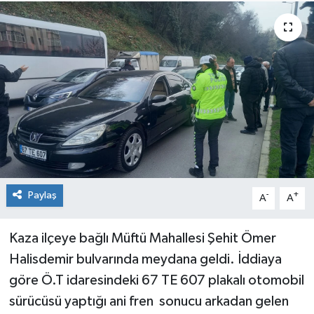
Medya
Mizah
Röportaj
Teknoloji
Paylaş
-
+
A
A
Kaza ilçeye bağlı Müftü Mahallesi Şehit Ömer
Halisdemir bulvarında meydana geldi. İddiaya
göre Ö.T idaresindeki 67 TE 607 plakalı otomobil
sürücüsü yaptığı ani fren sonucu arkadan gelen