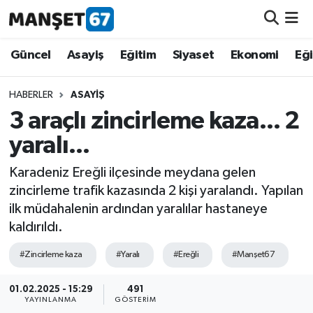
Güncel
Güncel
Asayiş
Eğitim
Siyaset
Ekonomi
Eğ
Asayiş
HABERLER
ASAYIŞ
3 araçlı zincirleme kaza... 2
Siyaset
yaralı...
Spor
Karadeniz Ereğli ilçesinde meydana gelen
zincirleme trafik kazasında 2 kişi yaralandı. Yapılan
Eğitim
ilk müdahalenin ardından yaralılar hastaneye
kaldırıldı.
Ekonomi
#Zincirleme kaza
#Yaralı
#Ereğli
#Manşet67
Kültür-Sanat
01.02.2025 - 15:29
491
YAYINLANMA
GÖSTERIM
Magazin