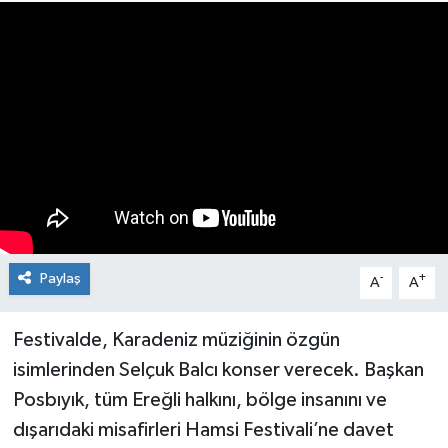
Medya
Mizah
Röportaj
Teknoloji
Paylaş
-
+
A
A
Festivalde, Karadeniz müziğinin özgün
isimlerinden Selçuk Balcı konser verecek. Başkan
Posbıyık, tüm Ereğli halkını, bölge insanını ve
dışarıdaki misafirleri Hamsi Festivali’ne davet