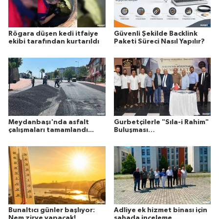
Rögara düşen kedi itfaiye
Güvenli Şekilde Backlink
ekibi tarafından kurtarıldı
Paketi Süreci Nasıl Yapılır?
Meydanbaşı'nda asfalt
Gurbetçilerle "Sıla-i Rahim"
çalışmaları tamamlandı...
Buluşması…
Bunaltıcı günler başlıyor:
Adliye ek hizmet binası için
Nem zirve yapacak!
sahada inceleme...