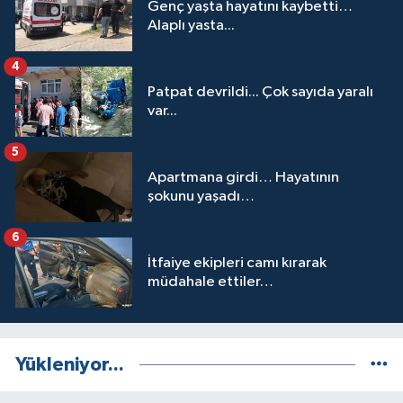
Genç yaşta hayatını kaybetti…
Alaplı yasta...
4
Patpat devrildi... Çok sayıda yaralı
var...
5
Apartmana girdi… Hayatının
şokunu yaşadı…
6
İtfaiye ekipleri camı kırarak
müdahale ettiler…
Yükleniyor...