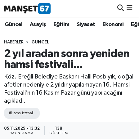
Güncel
Güncel
Asayiş
Eğitim
Siyaset
Ekonomi
Eğ
Asayiş
HABERLER
GÜNCEL
2 yıl aradan sonra yeniden
Siyaset
hamsi festivali...
Spor
Kdz. Ereğli Belediye Başkanı Halil Posbıyık, doğal
afetler nedeniyle 2 yıldır yapılamayan 16. Hamsi
Eğitim
Festivali’nin 16 Kasım Pazar günü yapılacağını
açıkladı.
Ekonomi
#Hamsi festivali
Kültür-Sanat
05.11.2025 - 13:32
138
YAYINLANMA
GÖSTERIM
Magazin