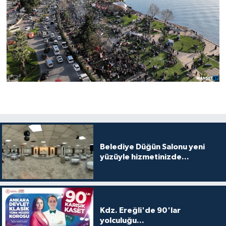
Belediye Düğün Salonu yeni
yüzüyle hizmetinizde...
Kdz. Ereğli'de 90'lar
yolculuğu...