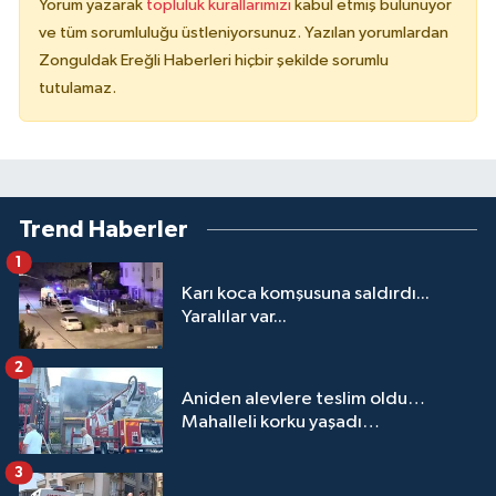
Yorum yazarak
topluluk kurallarımızı
kabul etmiş bulunuyor
ve tüm sorumluluğu üstleniyorsunuz. Yazılan yorumlardan
Zonguldak Ereğli Haberleri hiçbir şekilde sorumlu
tutulamaz.
Trend Haberler
1
Karı koca komşusuna saldırdı...
Yaralılar var...
2
Aniden alevlere teslim oldu…
Mahalleli korku yaşadı…
3